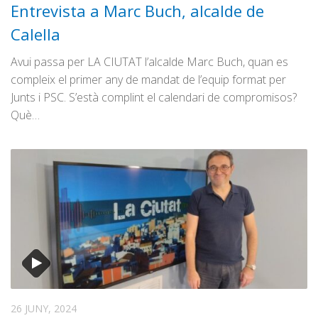
Entrevista a Marc Buch, alcalde de
Calella
Avui passa per LA CIUTAT l’alcalde Marc Buch, quan es
compleix el primer any de mandat de l’equip format per
Junts i PSC. S’està complint el calendari de compromisos?
Què…
26 JUNY, 2024