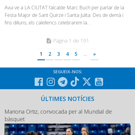
Avui ve a LA CIUTAT l’alcalde Marc Buch per parlar de la
Festa Major de Sant Quirze i Santa Julita. Des de demà i
fins dilluns, els calellencs celebrarem la…
Pàgina 1 de 191
1
2
3
4
5
...
»
SEGUEIX-NOS:
ÚLTIMES NOTÍCIES
Mariona Ortiz, convocada per al Mundial de
bàsquet