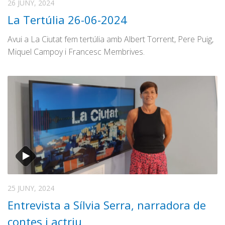
26 JUNY, 2024
La Tertúlia 26-06-2024
Avui a La Ciutat fem tertúlia amb Albert Torrent, Pere Puig,
Miquel Campoy i Francesc Membrives.
25 JUNY, 2024
Entrevista a Sílvia Serra, narradora de
contes i actriu