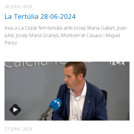
28 JUNY, 2024
Temps d’estiu
La Tertúlia 28-06-2024
El #Trapasser
Avui a La Ciutat fem tertúlia amb Josep Maria Gallart, Joan
Directes
Juhé, Josep Maria Granyó, Montserrat Casaus i Miquel
Transmissions Esportives
Pérez
27 JUNY, 2024