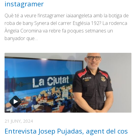
instagramer
Què té a veure l’instagramer iaiaangeleta amb la botiga de
roba de bany Synera del carrer Església 192? La rodenca
Àngela Coromina va rebre fa poques setmanes un
banyador que…
21 JUNY, 2024
Entrevista Josep Pujadas, agent del cos