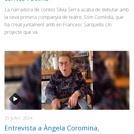
La narradora de contes Sílvia Serra acaba de debutar amb
la seva primera companyia de teatre, Som Comèdia, que
ha creat juntament amb en Francesc Sarquella. Un
projecte que va…
25 JUNY, 2024
Entrevista a Àngela Coromina,