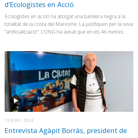
d’Ecologistes en Acció
Ecologistes en acció ha atorgat una bandera negra a la
totalitat de la costa del Maresme. La justifiquen per la seva
“artificialització”. L’ONG ha avisat que en els 46 metres…
19 JUNY, 2024
Entrevista Agàpit Borràs, president de