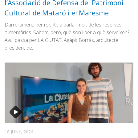
l’Associació de Defensa del Patrimoni
Cultural de Mataró i el Maresme
Darrerament, hem sentit a parlar molt de les reserves
alimentàries. Sabem, però, què són i per a què serveixen?
Avui passa per LA CIUTAT, Agàpit Borràs, arquitecte i
president de…
18 JUNY, 2024