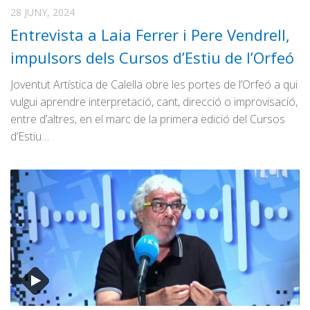
Graella
Coblejant
28 JUNY, 2024
Publicitat
l’Enquesta
Entrevista a Laia Ferrer i Pere Vendrell,
Contacte
Entrevista Política
impulsors dels Cursos d’Estiu de l’Orfeó
Fòrum Obert
Joventut Artística de Calella obre les portes de l’Orfeó a qui
Ona Maresme
vulgui aprendre interpretació, cant, direcció o improvisació,
entre d’altres, en el marc de la primera edició del Cursos
Ple Municipal
d’Estiu…
Vídeonotícia
Especials/Altres
Calella Film Festival
La Ciutat
Cuines del Món
DogTips
Enderrocs
Fira i Festa Major