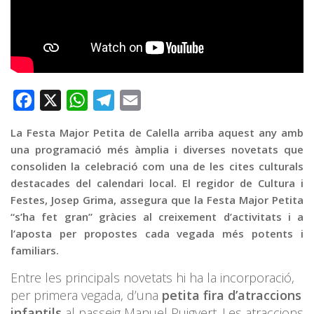
Graella
Publicitat
Contacte
Facebook
X
WhatsApp
Telegram
Email
La Festa Major Petita de Calella arriba aquest any amb
una programació més àmplia i diverses novetats que
consoliden la celebració com una de les cites culturals
destacades del calendari local. El regidor de Cultura i
Festes, Josep Grima, assegura que la Festa Major Petita
“s’ha fet gran” gràcies al creixement d’activitats i a
l’aposta per propostes cada vegada més potents i
familiars.
Entre les principals novetats hi ha la incorporació,
per primera vegada, d’una
petita fira d’atraccions
infantils
al passeig Manuel Puigvert. Les atraccions