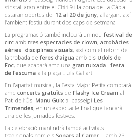
s’instal·laran entre el Chiri 9 i la zona de La Gàbia i
estaran obertes del
12 al 20 de juny
, allargant així
l’ambient festiu durant dos caps de setmana.
La programació també inclourà un nou
festival de
circ
amb
tres espectacles de clown
,
acrobàcies
aèries
i
disciplines visuals
, així com el retorn de
la trobada de
feres d’aigua
amb els
Udols de
Foc
, que acabarà amb una
gran ruixada
i
festa
de l’escuma
a la plaça Lluís Gallart.
En l’apartat musical, la Festa Major Petita comptarà
amb
concerts gratuïts
de
Flashy Ice Cream
al
Pati de l’Ós,
Manu Guix
al passeig i
Les
Trimendes
, en un espectacle final que tancarà
una de les jornades festives.
La celebració mantindrà també activitats
tradicionals com els
Sopars al Carrer
—amb 23