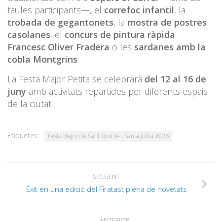
taules participants—, el
correfoc infantil
, la
trobada de gegantonets
, la
mostra de postres
casolanes
, el
concurs de pintura ràpida
Francesc Oliver Fradera
o les
sardanes amb la
cobla Montgrins
.
La Festa Major Petita se celebrarà
del 12 al 16 de
juny
amb activitats repartides per diferents espais
de la ciutat.
Etiquetes:
Festa Major de Sant Quirze i Santa Julita 2026
SEGÜENT
Èxit en una edició del Firatast plena de novetats
ANTERIOR