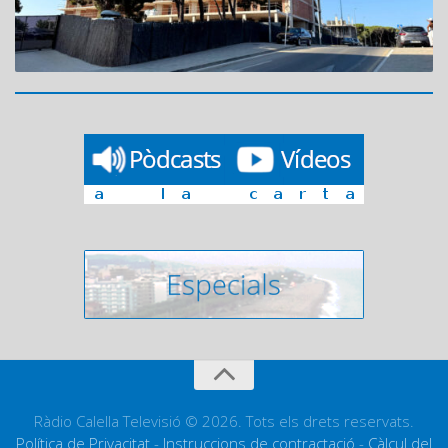
Ràdio Calella Televisió © 2026. Tots els drets reservats.
Política de Privacitat
-
Instruccions de contractació
-
Càlcul del