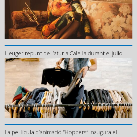
Lleuger repunt de l’atur a Calella durant el juliol
La pel·lícula d’animació “Hoppers” inaugura el