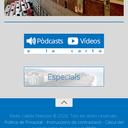
Ràdio Calella Televisió © 2026. Tots els drets reservats.
Política de Privacitat
-
Instruccions de contractació
-
Càlcul del