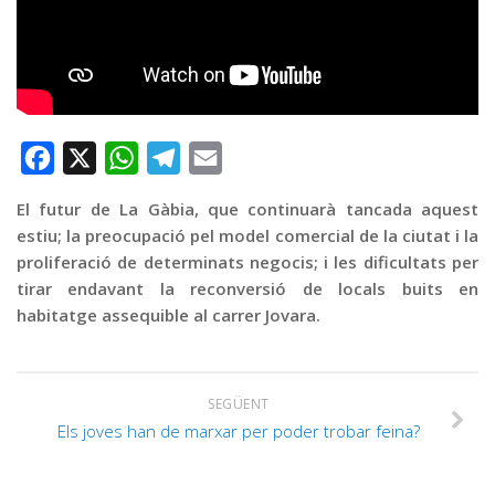
Graella
Publicitat
Contacte
Facebook
X
WhatsApp
Telegram
Email
El futur de La Gàbia, que continuarà tancada aquest
estiu; la preocupació pel model comercial de la ciutat i la
proliferació de determinats negocis; i les dificultats per
tirar endavant la reconversió de locals buits en
habitatge assequible al carrer Jovara.
SEGÜENT
Els joves han de marxar per poder trobar feina?