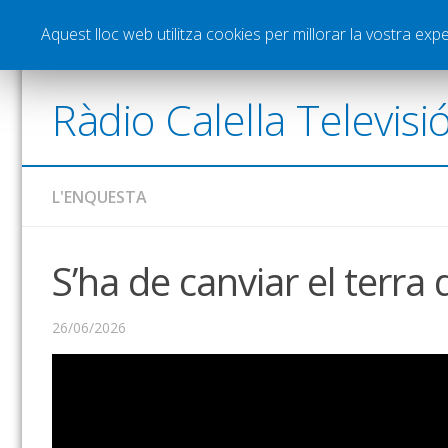
Notícies
Esports
Pòdcasts
Vídeos
Gra
Aquest lloc web utilitza cookies per millorar la vostra ex
Ràdio Calella Televisi
L'ENQUESTA
S’ha de canviar el terra 
26/06/2026