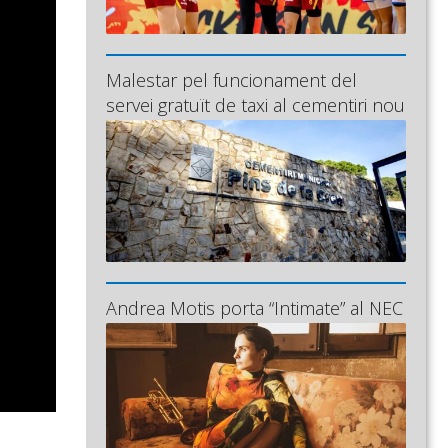
Malestar pel funcionament del
servei gratuït de taxi al cementiri nou
Andrea Motis porta “Intimate” al NEC