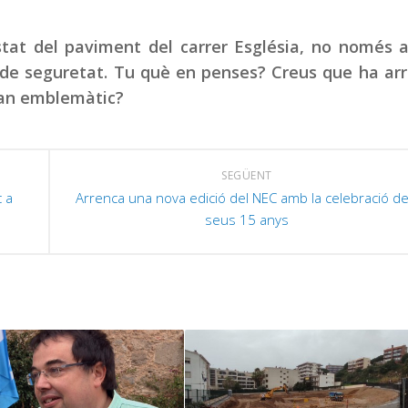
stat del paviment del carrer Església, no només a
de seguretat. Tu què en penses? Creus que ha arr
tan emblemàtic?
SEGÜENT
c a
Arrenca una nova edició del NEC amb la celebració de
seus 15 anys