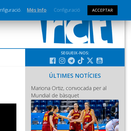
nfiguració.
Més Info
Configuració
ACCEPTAR
SEGUEIX-NOS:
ÚLTIMES NOTÍCIES
Mariona Ortiz, convocada per al
Mundial de bàsquet