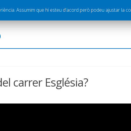
ella
Publicitat
Contacte
periència. Assumim que hi esteu d'acord però podeu ajustar la co
ó
del carrer Església?