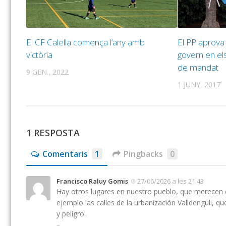
El CF Calella comença l’any amb
El PP aprova 
victòria
govern en el
de mandat
9 GEN., 2022
1 JUNY, 2017
1 RESPOSTA
Comentaris
1
Pingbacks
0
Francisco Raluy Gomis
27/06/2026 a les 21:43
Hay otros lugares en nuestro pueblo, que merecen 
ejemplo las calles de la urbanización Valldenguli, q
y peligro.