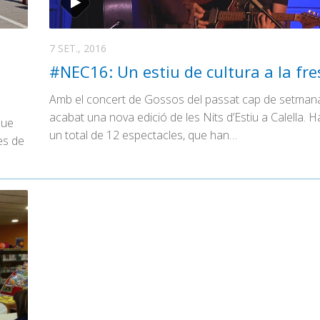
7 SET., 2016
#NEC16: Un estiu de cultura a la fre
Amb el concert de Gossos del passat cap de setman
acabat una nova edició de les Nits d’Estiu a Calella. H
que
un total de 12 espectacles, que han…
ies de