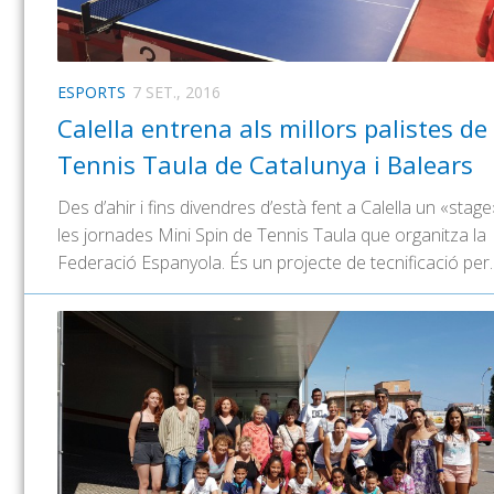
ESPORTS
7 SET., 2016
Calella entrena als millors palistes de
Tennis Taula de Catalunya i Balears
Des d’ahir i fins divendres d’està fent a Calella un «stag
les jornades Mini Spin de Tennis Taula que organitza la
Federació Espanyola. És un projecte de tecnificació per