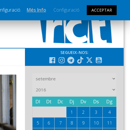
nfiguració.
Més Info
Configuració
ACCEPTAR
SEGUEIX-NOS:
Dl
Dt
Dc
Dj
Dv
Ds
Dg
1
2
3
4
5
6
7
8
9
10
11