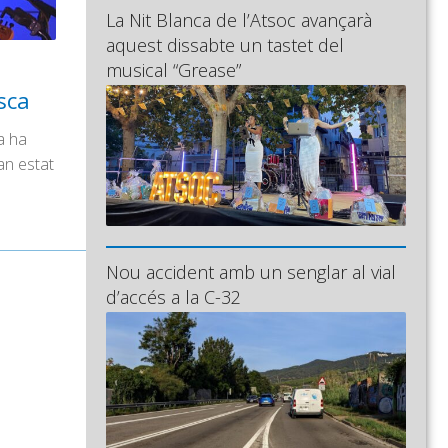
La Nit Blanca de l’Atsoc avançarà
aquest dissabte un tastet del
musical “Grease”
sca
a ha
an estat
Nou accident amb un senglar al vial
d’accés a la C-32