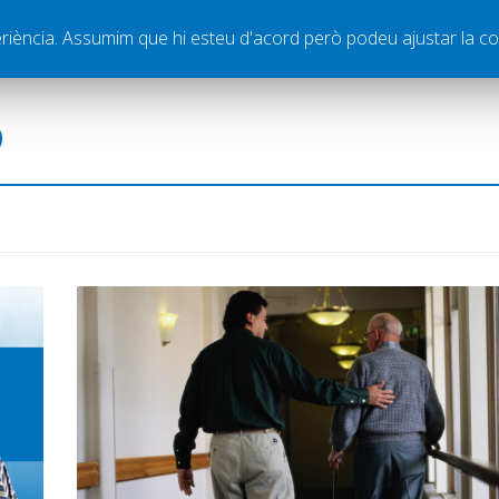
ella
Publicitat
Contacte
periència. Assumim que hi esteu d'acord però podeu ajustar la co
ó