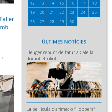
12
13
14
15
16
17
18
19
20
21
22
23
24
25
Taller
26
27
28
29
30
amb
ÚLTIMES NOTÍCIES
Lleuger repunt de l’atur a Calella
mb
durant el juliol
La pel·lícula d’animació “Hoppers”