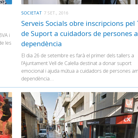
SOCIETAT
7 SET., 2016
Serveis Socials obre inscripcions pel 
de Suport a cuidadors de persones 
BVA i
dependència
de les
El dia 26 de setembre es farà el primer dels tallers a
l’Ajuntament Vell de Calella destinat a donar suport
emocional i ajuda mútua a cuidadors de persones a
dependència.…