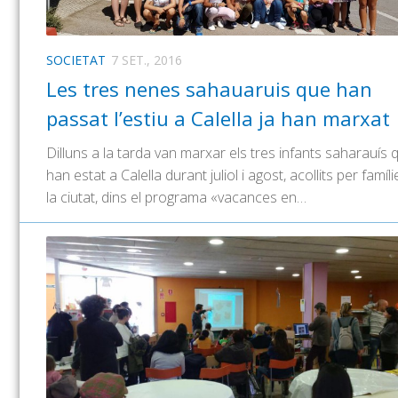
SOCIETAT
7 SET., 2016
Les tres nenes sahauaruis que han
passat l’estiu a Calella ja han marxat
Dilluns a la tarda van marxar els tres infants saharauís 
han estat a Calella durant juliol i agost, acollits per famíl
la ciutat, dins el programa «vacances en…