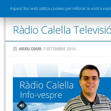
Notícies
Esports
Pòdcasts
Vídeos
Gra
Aquest lloc web utilitza cookies per millorar la vostra ex
Ràdio Calella Televisi
ARXIU DIARI:
7 SETEMBRE 2016