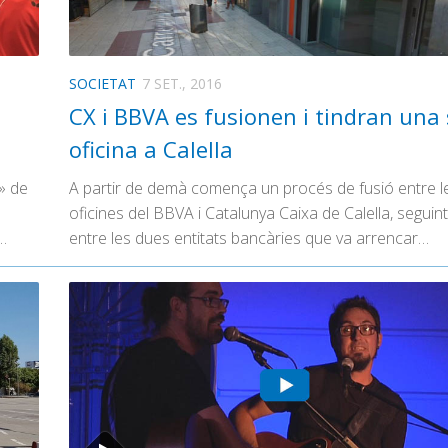
SOCIETAT
7 SET., 2016
CX i BBVA es fusionen i tindran una 
oficina a Calella
e» de
A partir de demà comença un procés de fusió entre l
oficines del BBVA i Catalunya Caixa de Calella, seguint
…
entre les dues entitats bancàries que va arrencar…