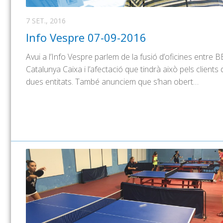
7 SET., 2016
Info Vespre 07-09-2016
Avui a l’Info Vespre parlem de la fusió d’oficines entre B
Catalunya Caixa i l’afectació que tindrà això pels clients 
dues entitats. També anunciem que s’han obert…