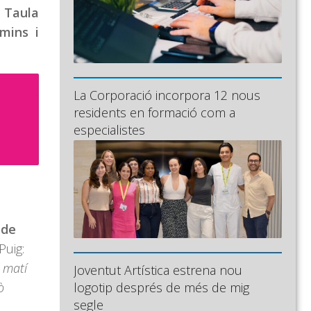
s Taula
mins i
La Corporació incorpora 12 nous
residents en formació com a
especialistes
 de
Puig:
 matí
Joventut Artística estrena nou
ò
logotip després de més de mig
segle