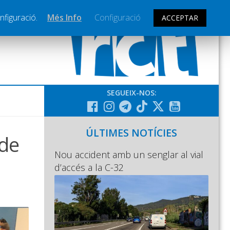
nfiguració.
Més Info
Configuració
ACCEPTAR
SEGUEIX-NOS:
ÚLTIMES NOTÍCIES
 de
Nou accident amb un senglar al vial
d’accés a la C-32