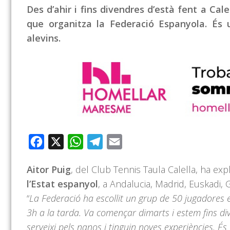
Des d’ahir i fins divendres d’està fent a Ca
que organitza la Federació Espanyola. És 
alevins.
Facebook
X
WhatsApp
Telegram
Email
Aitor Puig
, del Club Tennis Taula Calella, ha exp
l’Estat espanyol
, a Andalucia, Madrid, Euskadi, G
“
La Federació ha escollit un grup de 50 jugadores 
3h a la tarda. Va començar dimarts i estem fins div
serveixi pels nanos i tinguin noves experiències. 