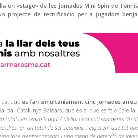
lella un «stage» de les jornades Mini Spin de Tenni
un projecte de tecnificació per a jugadors benja
licat que
es fan simultaniament cinc jornades arreu
alicia i Catalunya-Balears, que és al que es fa a Calella. 
en total i en tenim 9 aquí Calella. Fem entrenaments 3h al
endres, en un total de set sessions, i esperem que tot aix
És una fase d’entrenaments i una mena de detecció de joves