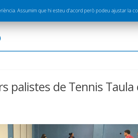
ella
Publicitat
Contacte
periència. Assumim que hi esteu d'acord però podeu ajustar la co
ó
ors palistes de Tennis Taula