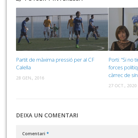
Partit de màxima pressió per al CF
Porti: “Si no 
Calella
forces políti
càrrec de sín
28 GEN., 2016
27 OCT., 2020
DEIXA UN COMENTARI
Comentari
*