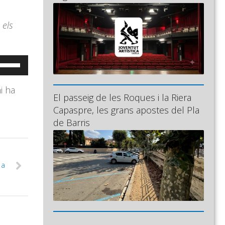
 els
eu
ervir
i ha
es
El passeig de les Roques i la Riera
ecles
Capaspre, les grans apostes del Pla
e
de Barris
letxa
ap
munt/cap
 a
vall
er
ncrementar