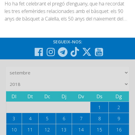
Ho ha fet celebrant el pregó d’enguany, que ha recordat
les tres efemèrides relacionades amb el bàsquet: els 90
anys de bàsquet a Calella, els 50 anys del naixement del…
SEGUEIX-NOS:
Dl
Dt
Dc
Dj
Dv
Ds
Dg
1
2
3
4
5
6
7
8
9
10
11
12
13
14
15
16