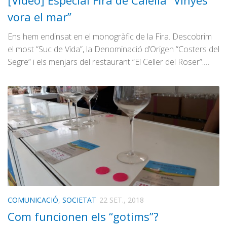
[Vídeo] Especial Fira de Calella “Vinyes
Graella
vora el mar”
Publicitat
Ens hem endinsat en el monogràfic de la Fira. Descobrim
Contacte
el most “Suc de Vida”, la Denominació d’Origen “Costers del
Segre” i els menjars del restaurant “El Celler del Roser”.…
COMUNICACIÓ
,
SOCIETAT
22 SET., 2018
Com funcionen els “gotims”?