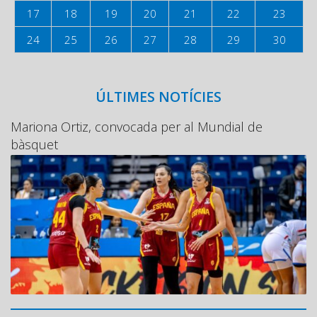
17
18
19
20
21
22
23
24
25
26
27
28
29
30
ÚLTIMES NOTÍCIES
Mariona Ortiz, convocada per al Mundial de
bàsquet