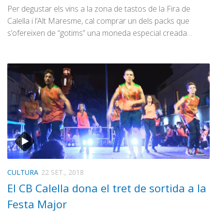
Per degustar els vins a la zona de tastos de la Fira de
Calella i l’Alt Maresme, cal comprar un dels packs que
s’ofereixen de “gotims” una moneda especial creada…
CULTURA
22 SET., 2018
El CB Calella dona el tret de sortida a la
Festa Major