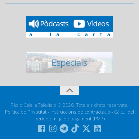
Ràdio Calella Televisió © 2026. Tots els drets reservats.
Política de Privacitat
-
Instruccions de contractació
-
Càlcul del
període mitjà de pagament (PMP)