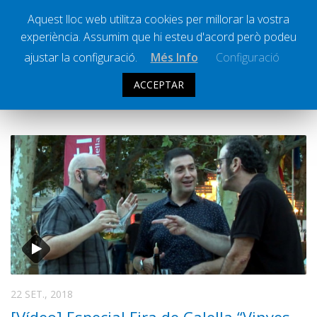
Aquest lloc web utilitza cookies per millorar la vostra
experiència. Assumim que hi esteu d'acord però podeu
Ràdio Calella Televisió
Notícies
ajustar la configuració.
Més Info
Configuració
Comunicació
ACCEPTAR
ARXIU DIARI:
22 SETEMBRE 2018
Cultura
Política
Societat
Successos
Esports
La Banqueta
Transmissions Esportives
Pòdcasts
Vídeos
22 SET., 2018