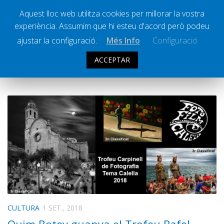
Aquest lloc web utilitza cookies per millorar la vostra
experiència. Assumim que hi esteu d'acord però podeu
Ràdio Calella Televisió
Notícies
ajustar la configuració.
Més Info
Configuració
Comunicació
ACCEPTAR
ARXIU DIARI:
1 SETEMBRE 2018
Cultura
Política
Societat
Successos
Esports
La Banqueta
Transmissions Esportives
Pòdcasts
Vídeos
CULTURA
1 SET., 2018