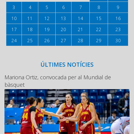
3
4
5
6
7
8
9
10
11
12
13
14
15
16
17
18
19
20
21
22
23
24
25
26
27
28
29
30
ÚLTIMES NOTÍCIES
Mariona Ortiz, convocada per al Mundial de
bàsquet