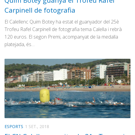
Quim Botey guanya el Trofeu Rafel
Graella
Carpinell de fotografia
Publicitat
El Calellenc Quim Botey ha estat el guanyador del 25è
Contacte
Trofeu Rafel Carpinell de fotografia tema Calella i rebrà
120 euros. El segon Premi, acompanyat de la medalla
platejada, és…
ESPORTS
1 SET., 2018