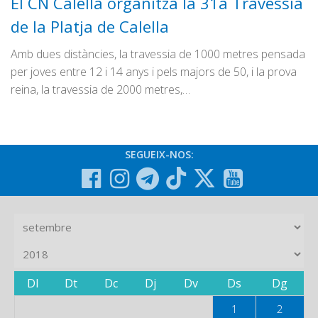
El CN Calella organitza la 31a Travessia
de la Platja de Calella
Amb dues distàncies, la travessia de 1000 metres pensada
per joves entre 12 i 14 anys i pels majors de 50, i la prova
reina, la travessia de 2000 metres,…
SEGUEIX-NOS:
Dl
Dt
Dc
Dj
Dv
Ds
Dg
1
2