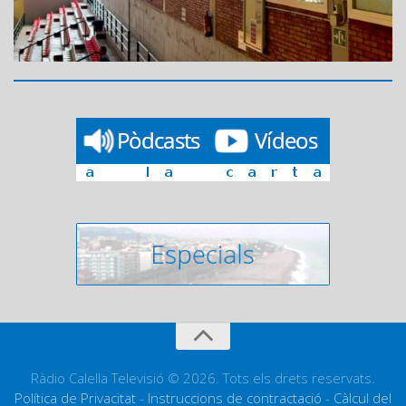
Ràdio Calella Televisió © 2026. Tots els drets reservats.
Política de Privacitat
-
Instruccions de contractació
-
Càlcul del