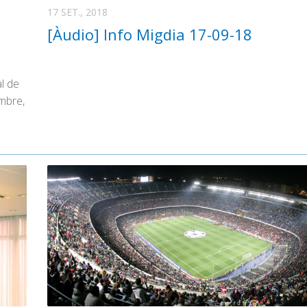
17 SET., 2018
[Àudio] Info Migdia 17-09-18
l de
mbre,