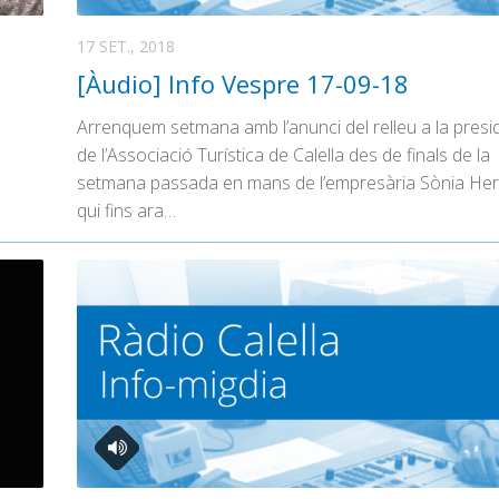
17 SET., 2018
[Àudio] Info Vespre 17-09-18
Arrenquem setmana amb l’anunci del relleu a la presi
de l’Associació Turística de Calella des de finals de la
setmana passada en mans de l’empresària Sònia He
qui fins ara…