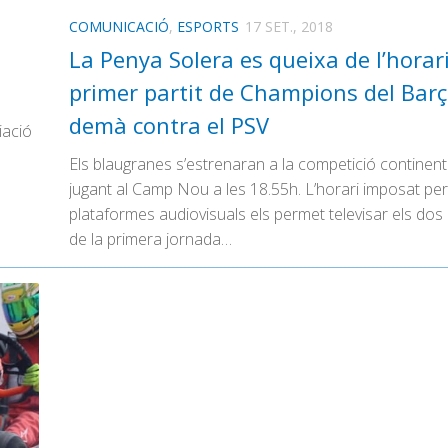
COMUNICACIÓ
,
ESPORTS
17 SET., 2018
La Penya Solera es queixa de l’horari
primer partit de Champions del Barç
demà contra el PSV
iació
Els blaugranes s’estrenaran a la competició continent
jugant al Camp Nou a les 18.55h. L’horari imposat per
plataformes audiovisuals els permet televisar els dos 
de la primera jornada…