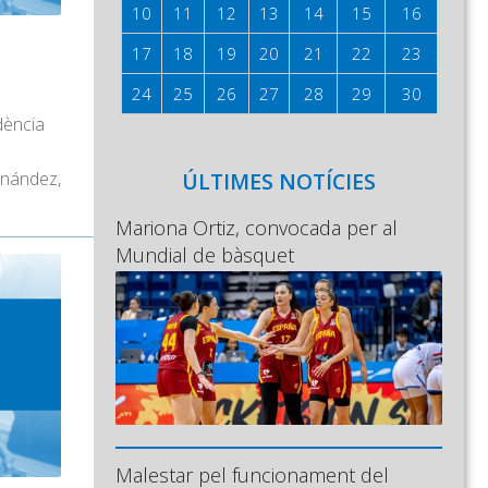
10
11
12
13
14
15
16
17
18
19
20
21
22
23
24
25
26
27
28
29
30
dència
rnández,
ÚLTIMES NOTÍCIES
Mariona Ortiz, convocada per al
Mundial de bàsquet
Malestar pel funcionament del