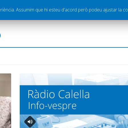
ella
Publicitat
Contacte
periència. Assumim que hi esteu d'acord però podeu ajustar la co
ó