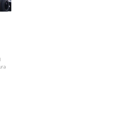
l
ura