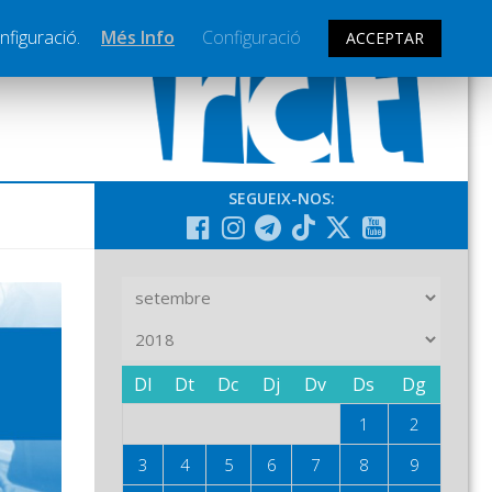
nfiguració.
Més Info
Configuració
ACCEPTAR
SEGUEIX-NOS:
Dl
Dt
Dc
Dj
Dv
Ds
Dg
1
2
3
4
5
6
7
8
9