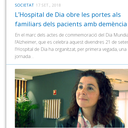
SOCIETAT
17 SET., 2018
L’Hospital de Dia obre les portes als
familiars dels pacients amb demència
En el marc dels actes de commemoració del Dia Mundia
l’Alzheimer, que es celebra aquest divendres 21 de sete
l’Hospital de Dia ha organitzat, per primera vegada, una
jornada…