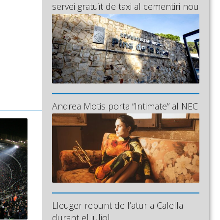
servei gratuït de taxi al cementiri nou
Andrea Motis porta “Intimate” al NEC
Lleuger repunt de l’atur a Calella
durant el juliol