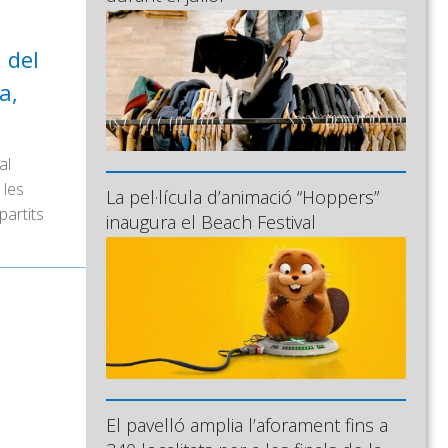
 del
a,
al
 les
La pel·lícula d’animació “Hoppers”
partits
inaugura el Beach Festival
El pavelló amplia l’aforament fins a