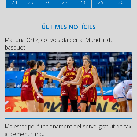
24
25
26
27
28
29
30
ÚLTIMES NOTÍCIES
Mariona Ortiz, convocada per al Mundial de
bàsquet
Malestar pel funcionament del servei gratuït de taxi
al cementiri nou