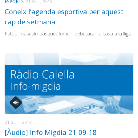
ESPORTS
21 SET., 2018
Coneix l’agenda esportiva per aquest
cap de setmana
Futbol masculí i bàsquet femení debutaran a casa a la lliga.
21 SET., 2018
[Àudio] Info Migdia 21-09-18