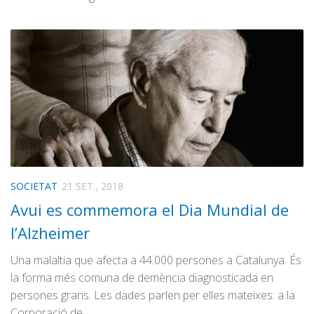
SOCIETAT
21 SET., 2018
Avui es commemora el Dia Mundial de
l’Alzheimer
Una malaltia que afecta a 44.000 persones a Catalunya. És
la forma més comuna de demència diagnosticada en
persones grans. Les dades parlen per elles mateixes: a la
Corporació de…