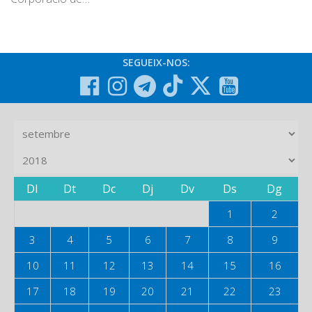
SEGUEIX-NOS:
Dl
Dt
Dc
Dj
Dv
Ds
Dg
1
2
3
4
5
6
7
8
9
10
11
12
13
14
15
16
17
18
19
20
21
22
23