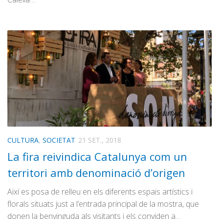
CULTURA
,
SOCIETAT
21 SET., 2018
La fira reivindica Catalunya com un
territori amb denominació d’origen
Així es posa de relleu en els diferents espais artístics i
florals situats just a l’entrada principal de la mostra, que
donen la benvinguda als visitants i els conviden a…