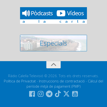
Ràdio Calella Televisió © 2026. Tots els drets reservats.
Política de Privacitat
-
Instruccions de contractació
-
Càlcul del
període mitjà de pagament (PMP)