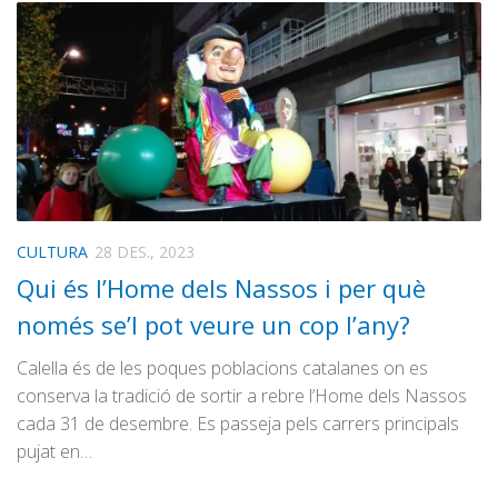
CULTURA
28 DES., 2023
Qui és l’Home dels Nassos i per què
només se’l pot veure un cop l’any?
Calella és de les poques poblacions catalanes on es
conserva la tradició de sortir a rebre l’Home dels Nassos
cada 31 de desembre. Es passeja pels carrers principals
pujat en…