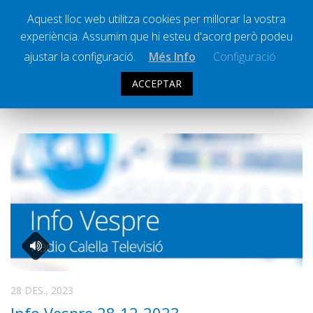
Aquest lloc web utilitza cookies per millorar la vostra
experiència. Assumim que hi esteu d'acord però podeu
Ràdio Calella Televisió
Notícies
ajustar la configuració.
Més Info
Configuració
Comunicació
ACCEPTAR
ARXIU DIARI:
28 DESEMBRE 2023
Cultura
Política
Societat
Successos
Esports
La Banqueta
Transmissions Esportives
Pòdcasts
Vídeos
28 DES., 2023