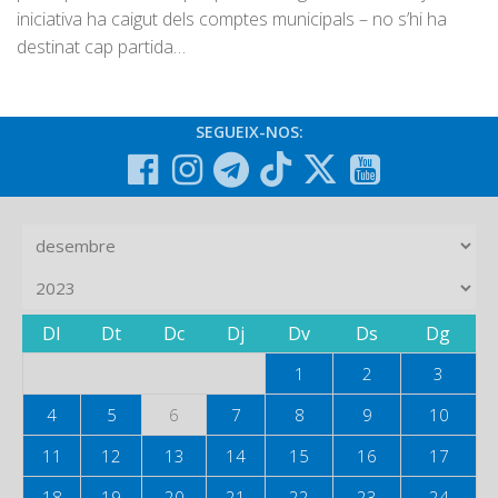
iniciativa ha caigut dels comptes municipals – no s’hi ha
destinat cap partida…
SEGUEIX-NOS:
Dl
Dt
Dc
Dj
Dv
Ds
Dg
1
2
3
4
5
6
7
8
9
10
11
12
13
14
15
16
17
18
19
20
21
22
23
24