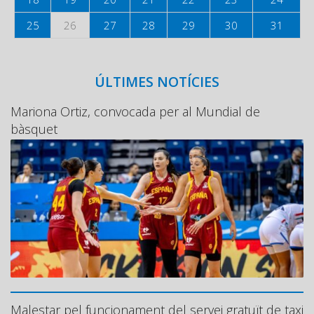
25
26
27
28
29
30
31
ÚLTIMES NOTÍCIES
Mariona Ortiz, convocada per al Mundial de
bàsquet
Malestar pel funcionament del servei gratuït de taxi