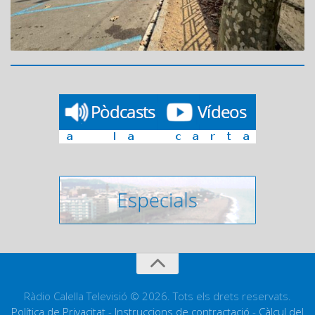
Ràdio Calella Televisió © 2026. Tots els drets reservats.
Política de Privacitat
-
Instruccions de contractació
-
Càlcul del