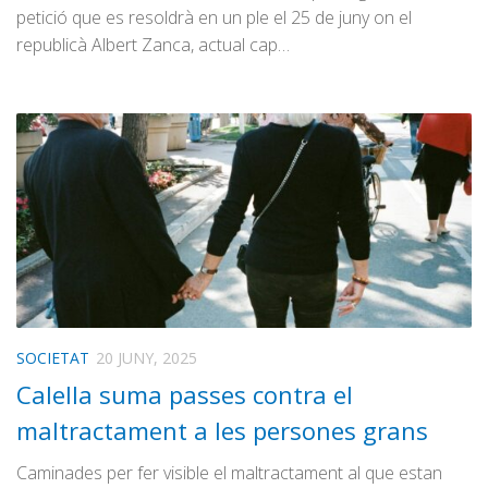
petició que es resoldrà en un ple el 25 de juny on el
republicà Albert Zanca, actual cap…
SOCIETAT
20 JUNY, 2025
Calella suma passes contra el
maltractament a les persones grans
Caminades per fer visible el maltractament al que estan