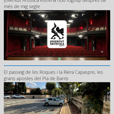
Joventut Artística estrena nou logotip després de
més de mig segle
El passeig de les Roques i la Riera Capaspre, les
grans apostes del Pla de Barris