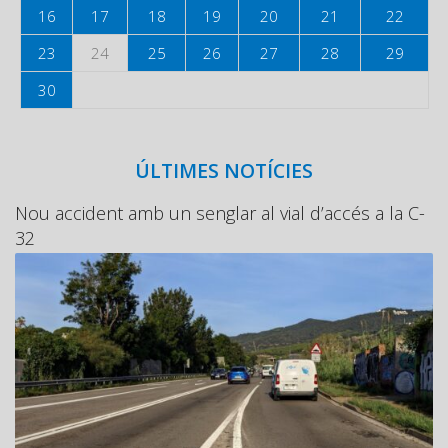
16
17
18
19
20
21
22
23
24
25
26
27
28
29
30
ÚLTIMES NOTÍCIES
Nou accident amb un senglar al vial d’accés a la C-
32