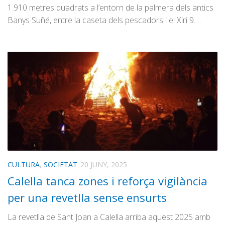
1.910 metres quadrats a l’entorn de la palmera dels antics
Banys Suñé, entre la caseta dels pescadors i el Xiri 9.…
CULTURA
,
SOCIETAT
20 JUNY, 2025
Calella tanca zones i reforça vigilància
per una revetlla sense ensurts
La revetlla de Sant Joan a Calella arriba aquest 2025 amb