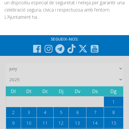
un dispositiu especial de seguretat i neteja per garantir una
celebració segura, cívica i respectuosa amb l’entorn.
L’Ajuntament ha…
SEGUEIX-NOS:
Dl
Dt
Dc
Dj
Dv
Ds
Dg
1
2
3
4
5
6
7
8
9
10
11
12
13
14
15