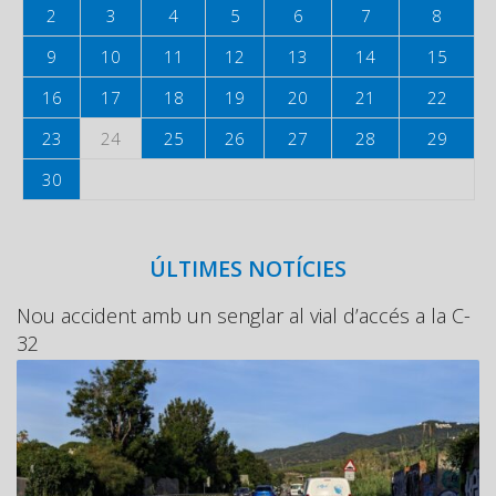
2
3
4
5
6
7
8
9
10
11
12
13
14
15
16
17
18
19
20
21
22
23
24
25
26
27
28
29
30
ÚLTIMES NOTÍCIES
Nou accident amb un senglar al vial d’accés a la C-
32