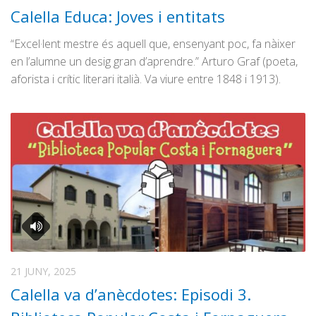
Calella Educa: Joves i entitats
“Excel·lent mestre és aquell que, ensenyant poc, fa nàixer
en l’alumne un desig gran d’aprendre.” Arturo Graf (poeta,
aforista i crític literari italià. Va viure entre 1848 i 1913).
21 JUNY, 2025
Calella va d’anècdotes: Episodi 3.