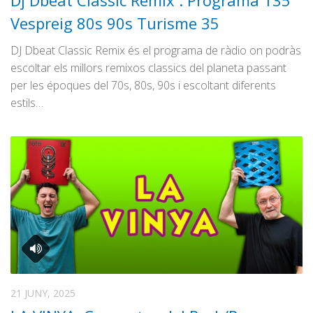
Dj Dbeat Classic Remix : Programa 135
Graella
Vespreig 80s 90s Turisme 35
Publicitat
DJ Dbeat Classic Remix és el programa de ràdio on podràs
Contacte
escoltar els millors remixos classics del planeta passant
per les époques del 70s, 80s, 90s i escoltant diferents
estils…
21 JUNY, 2025