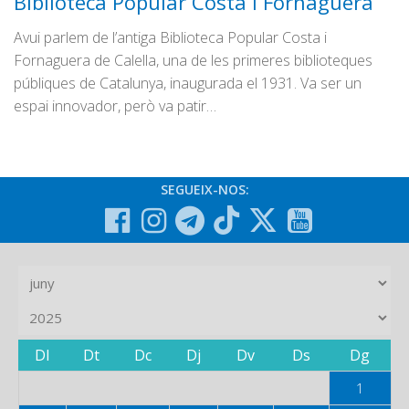
Biblioteca Popular Costa i Fornaguera
Avui parlem de l’antiga Biblioteca Popular Costa i
Fornaguera de Calella, una de les primeres biblioteques
públiques de Catalunya, inaugurada el 1931. Va ser un
espai innovador, però va patir…
SEGUEIX-NOS:
Dl
Dt
Dc
Dj
Dv
Ds
Dg
1