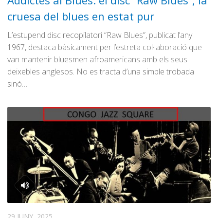
Addictes al Blues: el disc “Raw Blues”, la
Graella
cruesa del blues en estat pur
Publicitat
L’estupend disc recopilatori “Raw Blues”, publicat l’any
Contacte
1967, destaca bàsicament per l’estreta col·laboració que
van mantenir bluesmen afroamericans amb els seus
deixebles anglesos. No es tracta d’una simple trobada
sinó…
29 JUNY, 2025