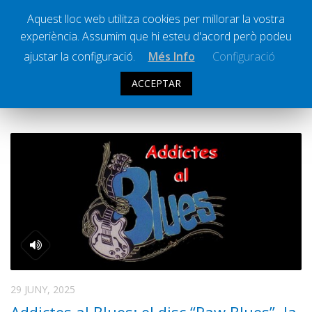
Aquest lloc web utilitza cookies per millorar la vostra
experiència. Assumim que hi esteu d'acord però podeu
Ràdio Calella Televisió
Notícies
ajustar la configuració.
Més Info
Configuració
Comunicació
ACCEPTAR
ARXIU DIARI:
29 JUNY 2025
Cultura
Política
Societat
Successos
Esports
La Banqueta
Transmissions Esportives
Pòdcasts
Vídeos
29 JUNY, 2025