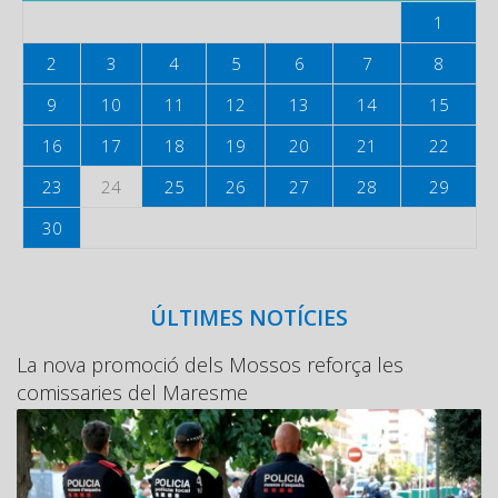
1
2
3
4
5
6
7
8
9
10
11
12
13
14
15
16
17
18
19
20
21
22
23
24
25
26
27
28
29
30
ÚLTIMES NOTÍCIES
La nova promoció dels Mossos reforça les
comissaries del Maresme