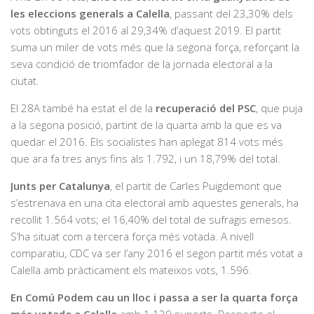
les eleccions generals a Calella
, passant del 23,30% dels
vots obtinguts el 2016 al 29,34% d’aquest 2019. El partit
suma un miler de vots més que la segona força, reforçant la
seva condició de triomfador de la jornada electoral a la
ciutat.
El 28A també ha estat el de la
recuperació del PSC
, que puja
a la segona posició, partint de la quarta amb la que es va
quedar el 2016. Els socialistes han aplegat 814 vots més
que ara fa tres anys fins als 1.792, i un 18,79% del total.
Junts per Catalunya
, el partit de Carles Puigdemont que
s’estrenava en una cita electoral amb aquestes generals, ha
recollit 1.564 vots; el 16,40% del total de sufragis emesos.
S’ha situat com a tercera força més votada. A nivell
comparatiu, CDC va ser l’any 2016 el segon partit més votat a
Calella amb pràcticament els mateixos vots, 1.596.
En Comú Podem cau un lloc i passa a ser la quarta força
més votada a Calella
amb 1.129 suports. Respecte el