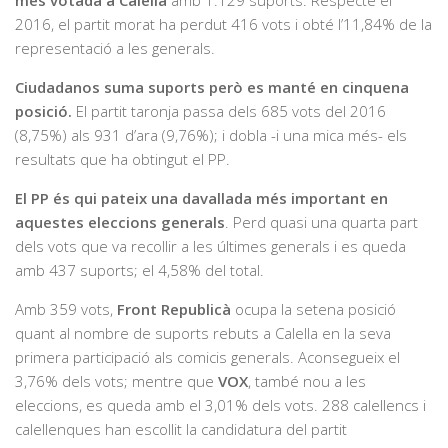
2016, el partit morat ha perdut 416 vots i obté l’11,84% de la
representació a les generals.
Ciudadanos suma suports però es manté en cinquena
posició.
El partit taronja passa dels 685 vots del 2016
(8,75%) als 931 d’ara (9,76%); i dobla -i una mica més- els
resultats que ha obtingut el PP.
El PP és qui pateix una davallada més important en
aquestes eleccions generals
. Perd quasi una quarta part
dels vots que va recollir a les últimes generals i es queda
amb 437 suports; el 4,58% del total.
Amb 359 vots,
Front Republicà
ocupa la setena posició
quant al nombre de suports rebuts a Calella en la seva
primera participació als comicis generals. Aconsegueix el
3,76% dels vots; mentre que
VOX
, també nou a les
eleccions, es queda amb el 3,01% dels vots. 288 calellencs i
calellenques han escollit la candidatura del partit