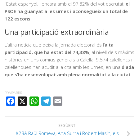
l’Estat espanyol, i encara amb el 97,82% del vot escrutat,
el
PSOE ha guanyat a les urnes i aconsegueix un total de
122 escons
.
Una participació extraordinària
L’altra notícia que deixa la jornada electoral és l’
alta
participació, que ha estat del 74,38%
, al nivell dels màxims
històrics en uns comicis generals a Calella. 9.574 calellencs i
calellenques han acudit a la cita amb les urnes, en una
diada
que s’ha desenvolupat amb plena normalitat a la ciutat
.
COMPARTIR
FACEBOOK
X
WHATSAPP
TELEGRAM
EMAIL
SEGÜENT
#28A Raül Romeva, Ana Surra i Robert Masih, els