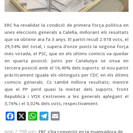
Graella
Publicitat
Contacte
ERC ha revalidat la condició de primera força política en
unes eleccions generals a Calella, millorant els resultats
que va obtenir ara fa 3 anys. El partit recull 2.978 vots, el
29,54% del total, i supera d’onze punts la segona força
més votada, el PSC, que en els últims comicis va quedar
en quarta posició. Junts per Catalunya se situa en
tercera posició amb el 16,40% dels suports: el nou partit
pràcticament iguala els obtinguts per CDC en els últims
comicis generals. Cs també millora resultats; mentre
que el PP perd quasi la meitat dels suports. Front
Republicà i VOX s’estrenen a les generals aplegant el
3,76% i el 3,02% dels vots, respectivament.
Facebook
X
WhatsApp
Telegram
Email
Amb 2.798 vots,
ERC s’ha convertit en la guanyadora de