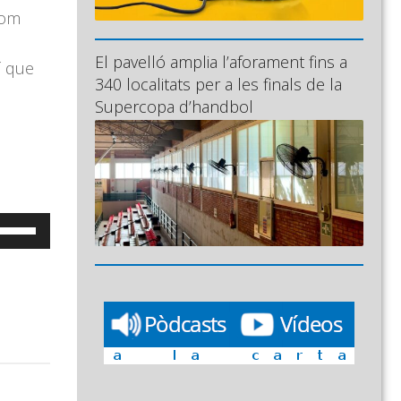
nom
El pavelló amplia l’aforament fins a
í que
340 localitats per a les finals de la
Supercopa d’handbol
eu
ervir
es
ecles
e
letxa
ap
munt/cap