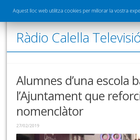
Notícies
Esports
Pòdcasts
Vídeos
Gra
Aquest lloc web utilitza cookies per millorar la vostra ex
Ràdio Calella Televisi
Alumnes d’una escola b
l’Ajuntament que reforc
nomenclàtor
27/02/2019