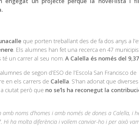
 engegat un projecte perquè la novel·lista i fil
a.
nacalle
que porten treballant des de fa dos anys a l’e
ènere
.
Els alumnes han fet una recerca en 47 municipis
 té un carrer al seu nom.
A Calella és només del 9,3
cinc alumnes de segon d’ESO de l’Escola San Francisco de
ere en els carrers de
Calella
. S’han adonat que diverse
 la ciutat però que
no se’ls ha reconegut la contribuci
en amb noms d’homes i amb només de dones a Calella, i h
 Hi ha molta diferència i volíem canviar-ho i per això va