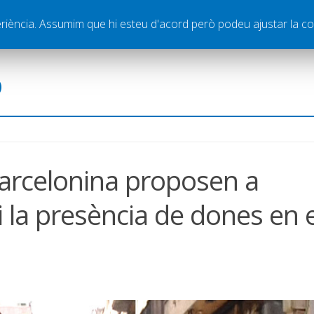
ella
Publicitat
Contacte
periència. Assumim que hi esteu d'acord però podeu ajustar la co
ó
arcelonina proposen a
i la presència de dones en e