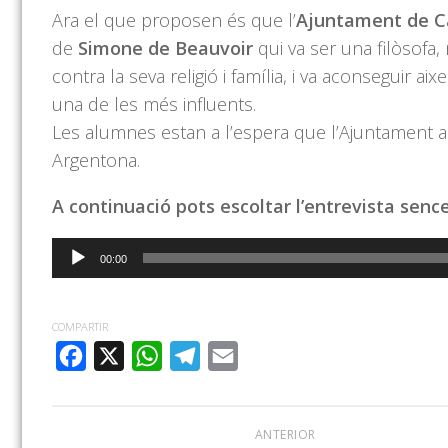
Ara el que proposen és que l’
Ajuntament de Ca
de
Simone
de Beauvoir
qui va ser una filòsofa, n
contra la seva religió i família, i va aconseguir a
una de les més influents.
Les alumnes estan a l’espera que l’Ajuntament a
Argentona
.
A continuació pots escoltar l’entrevista senc
Reproductor
00:00
d'àudio
COMPARTIR
FACEBOOK
X
WHATSAPP
TELEGRAM
EMAIL
ANTERIOR