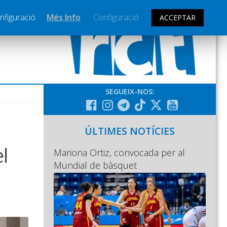
nfiguració.
Més Info
Configuració
ACCEPTAR
SEGUEIX-NOS:
ÚLTIMES NOTÍCIES
l
Mariona Ortiz, convocada per al
Mundial de bàsquet