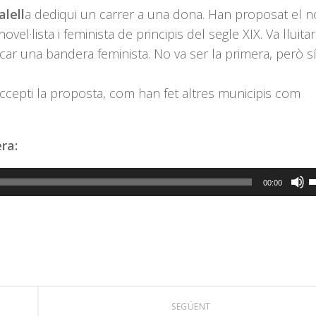
lell
a dediqui un carrer a una dona.
Han proposat el 
ovel·lista i feminista de principis del segle XIX. Va lluitar
ixecar una bandera feminista. No va ser la primera, però s
ccepti la proposta, com han fet altres municipis com
era:
F
00:00
s
l
t
d
f
c
SEGÜENT
a