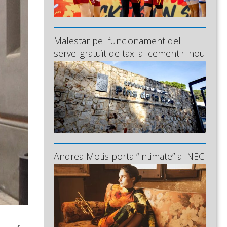
Malestar pel funcionament del
servei gratuït de taxi al cementiri nou
Andrea Motis porta “Intimate” al NEC