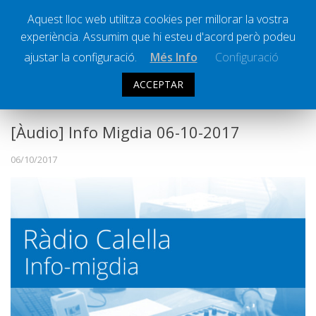
Aquest lloc web utilitza cookies per millorar la vostra
experiència. Assumim que hi esteu d'acord però podeu
Ràdio Calella Televisió
Notícies
ajustar la configuració.
Més Info
Configuració
Comunicació
ACCEPTAR
INFO MIGDIA
Cultura
Política
[Àudio] Info Migdia 06-10-2017
Societat
06/10/2017
Successos
Esports
La Banqueta
Transmissions Esportives
Pòdcasts
Vídeos