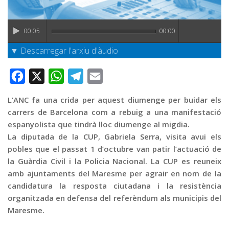
Graella
Publicitat
00:05
00:00
Contacte
▼ Descarregar l'arxiu d'àudio
Facebook
X
WhatsApp
Telegram
Email
L’ANC fa una crida per aquest diumenge per buidar els
carrers de Barcelona com a rebuig a una manifestació
espanyolista que tindrà lloc diumenge al migdia.
La diputada de la CUP, Gabriela Serra, visita avui els
pobles que el passat 1 d’octubre van patir l’actuació de
la Guàrdia Civil i la Policia Nacional. La CUP es reuneix
amb ajuntaments del Maresme per agrair en nom de la
candidatura la resposta ciutadana i la resistència
organitzada en defensa del referèndum als municipis del
Maresme.