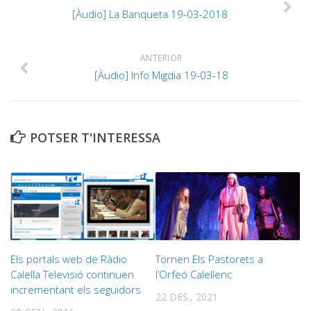
[Àudio] La Banqueta 19-03-2018
ANTERIOR
[Àudio] Info Migdia 19-03-18
POTSER T'INTERESSA
Els portals web de Ràdio
Tornen Els Pastorets a
Calella Televisió continuen
l’Orfeó Calellenc
incrementant els seguidors
22 DES., 2021