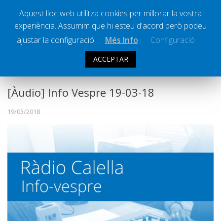
Aquest lloc web utilitza cookies per millorar la vostra
experiència. Assumim que hi esteu d'acord però podeu
Ràdio Calella Televisió
Notícies
ajustar la configuració.
Més Info
Configuració
Comunicació
ACCEPTAR
INFO VESPRE
Cultura
Política
[Àudio] Info Vespre 19-03-18
Societat
19/03/2018
Successos
Esports
La Banqueta
Transmissions Esportives
Pòdcasts
Vídeos