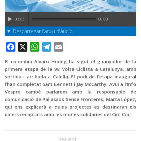
Graella
Publicitat
00:05
00:00
Contacte
▼ Descarregar l'arxiu d'àudio
Facebook
X
WhatsApp
Telegram
Email
El colombià Alvaro Hodeg ha sigut el guanyador de la
primera etapa de la 98 Volta Ciclista a Catalunya, amb
sortida i arribada a Calella. El podi de l’etapa inaugural
l’han completat Sam Bennett i Jay McCarthy. Avui a l’Info
Vespre també parlarem amb la responsable de
comunicació de Pallassos Sense Fronteres, Marta López,
qui ens explicarà a quins projectes es destinaran els
diners recaptats amb les mones solidàries del Circ Cric.
SEGÜENT