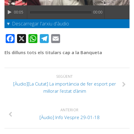
Graella
Publicitat
00:05
00:00
Contacte
▼ Descarregar l'arxiu d'àudio
Facebook
X
WhatsApp
Telegram
Email
Els dilluns tots els titulars cap a la Banqueta
SEGÜENT
[Àudio][La Ciutat] La importància de fer esport per
millorar l’estat d’ànim
ANTERIOR
[Àudio] Info Vespre 29-01-18