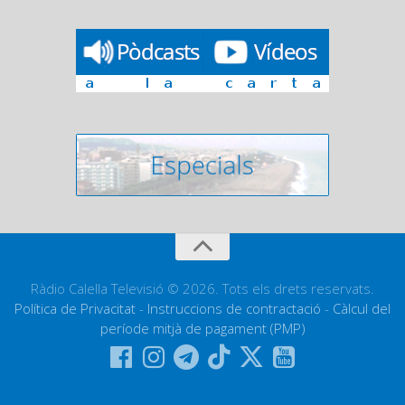
Ràdio Calella Televisió © 2026. Tots els drets reservats.
Política de Privacitat
-
Instruccions de contractació
-
Càlcul del
període mitjà de pagament (PMP)