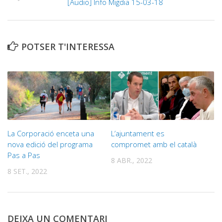
[Àudio] Info Migdia 15-03-18
POTSER T'INTERESSA
La Corporació enceta una
L’ajuntament es
nova edició del programa
compromet amb el català
Pas a Pas
8 ABR., 2022
8 SET., 2022
DEIXA UN COMENTARI