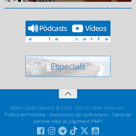
Ràdio Calella Televisió © 2026. Tots els drets reservats.
Política de Privacitat
-
Instruccions de contractació
-
Càlcul del
període mitjà de pagament (PMP)