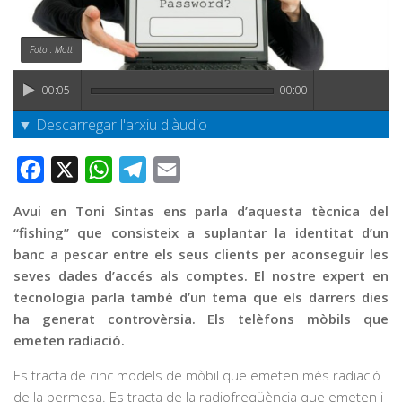
Graella
Publicitat
Foto : Mott
Contacte
00:05
00:00
▼ Descarregar l'arxiu d'àudio
Facebook
X
WhatsApp
Telegram
Email
Avui en Toni Sintas ens parla d’aquesta tècnica del
“fishing” que consisteix a suplantar la identitat d’un
banc a pescar entre els seus clients per aconseguir les
seves dades d’accés als comptes. El nostre expert en
tecnologia parla també d’un tema que els darrers dies
ha generat controvèrsia. Els telèfons mòbils que
emeten radiació.
Es tracta de cinc models de mòbil que emeten més radiació
de la permesa. Es tracta de la radiofreqüència que emeten i