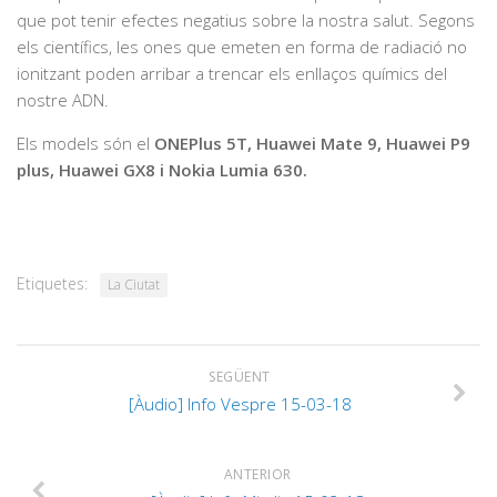
que pot tenir efectes negatius sobre la nostra salut. Segons
els científics, les ones que emeten en forma de radiació no
ionitzant poden arribar a trencar els enllaços químics del
nostre ADN.
Els models són el
ONEPlus 5T, Huawei Mate 9, Huawei P9
plus, Huawei GX8 i Nokia Lumia 630.
Etiquetes:
La Ciutat
SEGÜENT
[Àudio] Info Vespre 15-03-18
ANTERIOR