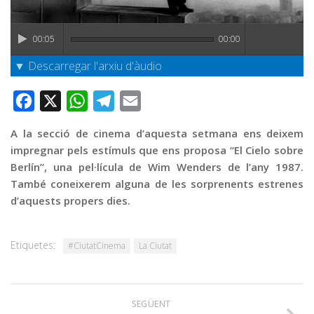
Graella
Publicitat
00:05
00:00
Contacte
▼ Descarregar l'arxiu d'àudio
Facebook
X
WhatsApp
Telegram
Email
A la secció de cinema d’aquesta setmana ens deixem
impregnar pels estímuls que ens proposa “El Cielo sobre
Berlín”, una pel·lícula de Wim Wenders de l’any 1987.
També coneixerem alguna de les sorprenents estrenes
d’aquests propers dies.
Etiquetes:
#CiutatCinema
La Ciutat
SEGÜENT