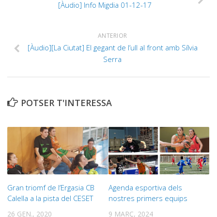
[Àudio] Info Migdia 01-12-17
ANTERIOR
[Àudio][La Ciutat] El gegant de l’ull al front amb Sílvia
Serra
POTSER T'INTERESSA
Gran triomf de l’Ergasia CB
Agenda esportiva dels
Calella a la pista del CESET
nostres primers equips
26 GEN., 2020
9 MARÇ, 2024