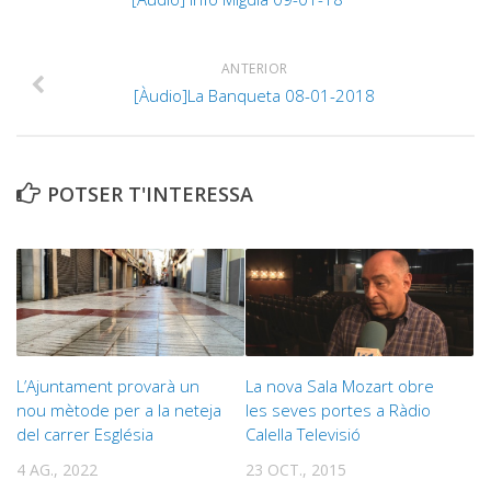
ANTERIOR
[Àudio]La Banqueta 08-01-2018
POTSER T'INTERESSA
L’Ajuntament provarà un
La nova Sala Mozart obre
nou mètode per a la neteja
les seves portes a Ràdio
del carrer Església
Calella Televisió
4 AG., 2022
23 OCT., 2015