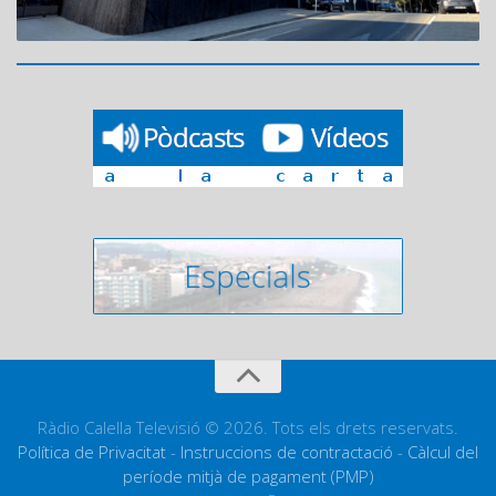
Ràdio Calella Televisió © 2026. Tots els drets reservats.
Política de Privacitat
-
Instruccions de contractació
-
Càlcul del
període mitjà de pagament (PMP)