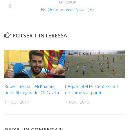
ANTERIOR
Els Odiosos Vuit: Nadal (IV)
POTSER T'INTERESSA
Ruben Bernal i Ali Khamis,
L’Aquahotel FC s’enfronta a
nous fitxatges del CF Calella
un complicat partit
11 JUL., 2017
7 ABR., 2016
DEIXA UN COMENTARI