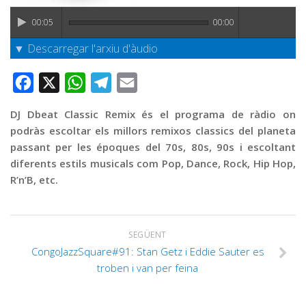
Graella
00:05
00:00
Publicitat
▼ Descarregar l'arxiu d'àudio
Contacte
Facebook
X
WhatsApp
Telegram
Email
DJ Dbeat Classic Remix és el programa de ràdio on
podràs escoltar els millors remixos classics del planeta
passant per les époques del 70s, 80s, 90s i escoltant
diferents estils musicals com Pop, Dance, Rock, Hip Hop,
R’n’B, etc.
SEGÜENT
CongoJazzSquare#91: Stan Getz i Eddie Sauter es
troben i van per feina