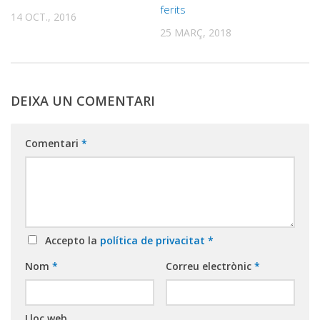
ferits
14 OCT., 2016
25 MARÇ, 2018
DEIXA UN COMENTARI
Comentari
*
Accepto la
política de privacitat
*
Nom
*
Correu electrònic
*
Lloc web