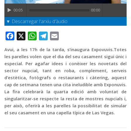
Graella
00:05
00:00
Publicitat
▼ Descarregar l'arxiu d'àudio
Contacte
Facebook
X
WhatsApp
Telegram
Email
Avui, a les 17h de la tarda, s’inaugura Expovuvis.Totes
les parelles volen que el dia del seu casament sigui únic i
especial. Per agafar idees i conèixer les novetats del
sector nupcial, tant en roba, complement, serveis
d’estètica, fotògrafs o restaurants i càtering, aquest
cap de setmana tenen una cita ineludible amb Exponuvis.
La fira celebrarà la quarta edició amb voluntat de
singularitzar-se respecte la resta de mostres nupcials i,
per això, oferirà a les parelles la possibilitat de simular
el seu casament en una capella típica de Las Vegas.