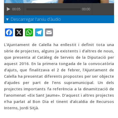
Graella
00:05
00:00
Publicitat
▼ Descarregar l'arxiu d'àudio
Contacte
Facebook
X
WhatsApp
Telegram
Email
L’Ajuntament de Calella ha enllestit i definit tota una
sèrie de projectes, alguns ja existents i d’altres de nous,
que presenta al Catàleg de Serveis de la Diputació per
aquest 2016. En la primera tongada de la convocatòria
d’ajuts, que finalitzava el 2 de febrer, l’Ajuntament de
Calella ha presentat diferents propostes per ser objecte
d’ajudes per part de l’ens supramunicipal. Un dels
projectes importants fa referència a la dinamització de
l’anomenat «Eix Sant Jaume». D’aquest i altres projectes
n’ha parlat al Bon Dia el tinent d’alcaldia de Recursos
Interns, Jordi Sitjà.