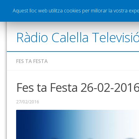
Notícies
Esports
Pòdcasts
Vídeos
Gra
Aquest lloc web utilitza cookies per millorar la vostra ex
Ràdio Calella Televisi
FES TA FESTA
Fes ta Festa 26-02-201
27/02/2016