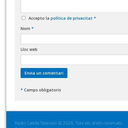
Accepto la
política de privacitat
*
Nom
*
Lloc web
*
Camps obligatoris
Ràdio Calella Televisió © 2026. Tots els drets reservats.