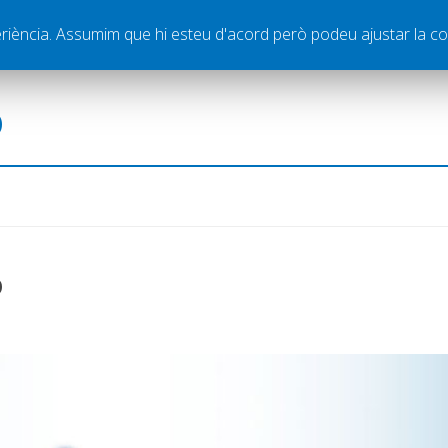
ella
Publicitat
Contacte
periència. Assumim que hi esteu d'acord però podeu ajustar la co
ó
6