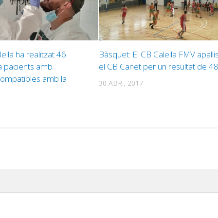
ella ha realitzat 46
Bàsquet: ‪El CB Calella FMV apalli
a pacients amb
el CB Canet per un resultat de 48
ompatibles amb la
30 ABR., 2017