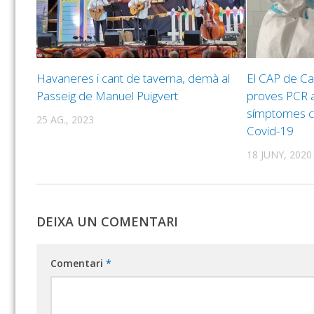
Havaneres i cant de taverna, demà al
El CAP de Cal
Passeig de Manuel Puigvert
proves PCR 
símptomes c
25 AG., 2023
Covid-19
18 JUNY, 2020
DEIXA UN COMENTARI
Comentari
*