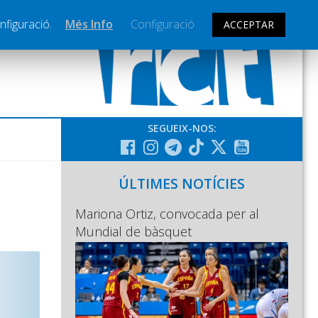
nfiguració.
Més Info
Configuració
ACCEPTAR
SEGUEIX-NOS:
ÚLTIMES NOTÍCIES
Mariona Ortiz, convocada per al
Mundial de bàsquet