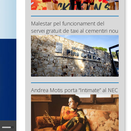
Malestar pel funcionament del
servei gratuït de taxi al cementiri nou
Andrea Motis porta “Intimate” al NEC