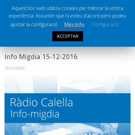
Aquest lloc web utilitza cookies per millorar la vostra
experiència. Assumim que hi esteu d'acord però podeu
Ràdio Calella Televisió
Notícies
ajustar la configuració.
Més Info
Configuració
Comunicació
ACCEPTAR
INFO MIGDIA
Cultura
Política
Info Migdia 15-12-2016
Societat
15/12/2016
Successos
Esports
La Banqueta
Transmissions Esportives
Pòdcasts
Vídeos