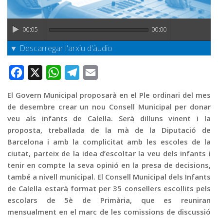
Graella
Publicitat
00:05
00:00
Contacte
▼ Descarregar l'arxiu d'àudio
Facebook
X
WhatsApp
Telegram
Email
El Govern Municipal proposarà en el Ple ordinari del mes
de desembre crear un nou Consell Municipal per donar
veu als infants de Calella. Serà dilluns vinent i la
proposta, treballada de la mà de la Diputació de
Barcelona i amb la complicitat amb les escoles de la
ciutat, parteix de la idea d’escoltar la veu dels infants i
tenir en compte la seva opinió en la presa de decisions,
també a nivell municipal. El Consell Municipal dels Infants
de Calella estarà format per 35 consellers escollits pels
escolars de 5è de Primària, que es reuniran
mensualment en el marc de les comissions de discussió