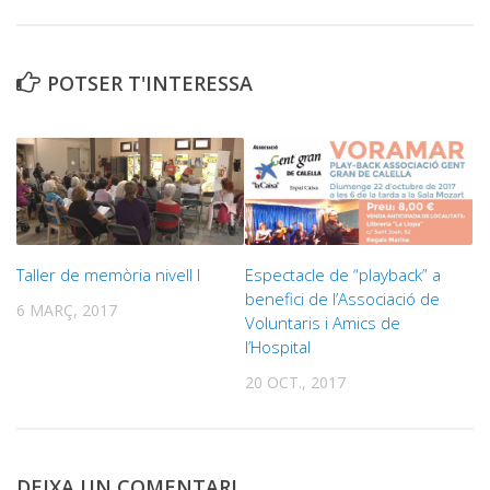
POTSER T'INTERESSA
Taller de memòria nivell I
Espectacle de “playback” a
benefici de l’Associació de
6 MARÇ, 2017
Voluntaris i Amics de
l’Hospital
20 OCT., 2017
DEIXA UN COMENTARI