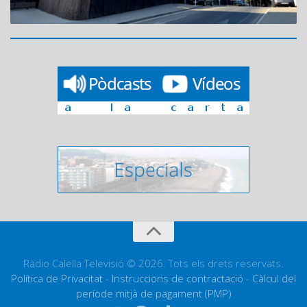
Ràdio Calella Televisió © 2026. Tots els drets reservats.
Política de Privacitat
-
Instruccions de contractació
-
Càlcul del
període mitjà de pagament (PMP)