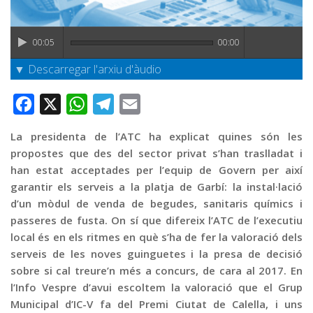
Graella
Publicitat
00:05
00:00
Contacte
▼ Descarregar l'arxiu d'àudio
Facebook
X
WhatsApp
Telegram
Email
La presidenta de l’ATC ha explicat quines són les
propostes que des del sector privat s’han traslladat i
han estat acceptades per l’equip de Govern per així
garantir els serveis a la platja de Garbí: la instal·lació
d’un mòdul de venda de begudes, sanitaris químics i
passeres de fusta. On sí que difereix l’ATC de l’executiu
local és en els ritmes en què s’ha de fer la valoració dels
serveis de les noves guinguetes i la presa de decisió
sobre si cal treure’n més a concurs, de cara al 2017. En
l’Info Vespre d’avui escoltem la valoració que el Grup
Municipal d’IC-V fa del Premi Ciutat de Calella, i uns