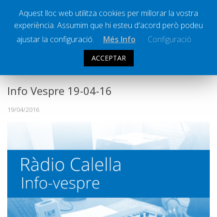
Aquest lloc web utilitza cookies per millorar la vostra
experiència. Assumim que hi esteu d'acord però podeu
Ràdio Calella Televisió
Notícies
ajustar la configuració.
Més Info
Configuració
Comunicació
ACCEPTAR
INFO VESPRE
Cultura
Política
Info Vespre 19-04-16
Societat
19/04/2016
Successos
Esports
La Banqueta
Transmissions Esportives
Pòdcasts
Vídeos