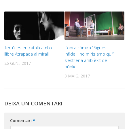
Tertúlies en català amb el
L’obra còmica “Sigues
llibre Atrapada al mirall
infidel i no miris amb qui”
s’estrena amb èxit de
26 GEN., 2017
públic
3 MAIG, 2017
DEIXA UN COMENTARI
Comentari
*