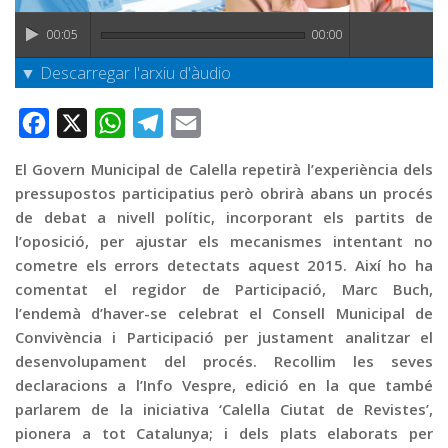
Graella
00:05
00:00
Publicitat
▼ Descarregar l'arxiu d'àudio
Contacte
Facebook
X
WhatsApp
Telegram
Email
El Govern Municipal de Calella repetirà l’experiència dels
pressupostos participatius però obrirà abans un procés
de debat a nivell polític, incorporant els partits de
l’oposició, per ajustar els mecanismes intentant no
cometre els errors detectats aquest 2015. Així ho ha
comentat el regidor de Participació, Marc Buch,
l’endemà d’haver-se celebrat el Consell Municipal de
Convivència i Participació per justament analitzar el
desenvolupament del procés. Recollim les seves
declaracions a l’Info Vespre, edició en la que també
parlarem de la iniciativa ‘Calella Ciutat de Revistes’,
pionera a tot Catalunya; i dels plats elaborats per