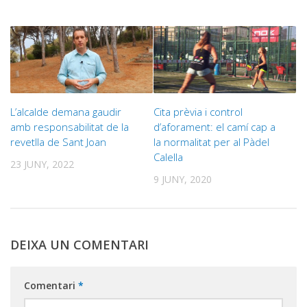
L’alcalde demana gaudir
Cita prèvia i control
amb responsabilitat de la
d’aforament: el camí cap a
revetlla de Sant Joan
la normalitat per al Pàdel
Calella
23 JUNY, 2022
9 JUNY, 2020
DEIXA UN COMENTARI
Comentari
*