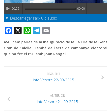
Graella
00:05
00:00
Publicitat
▼ Descarregar l'arxiu d'àudio
Contacte
Facebook
X
WhatsApp
Telegram
Email
Avui hem parlat de la inauguració de la 3a Fira de la Gent
Gran de Calella. També de l’acte de campanya electoral
que ha fet el PSC amb Joan Rangel.
SEGÜENT
Info Vespre 22-09-2015
ANTERIOR
Info Vespre 21-09-2015