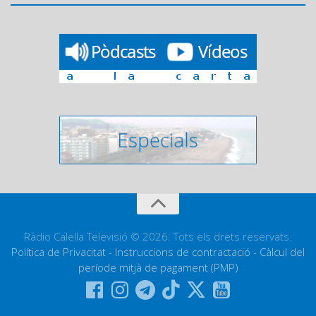
Ràdio Calella Televisió © 2026. Tots els drets reservats.
Política de Privacitat
-
Instruccions de contractació
-
Càlcul del
període mitjà de pagament (PMP)