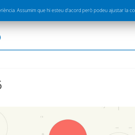
ella
Publicitat
Contacte
periència. Assumim que hi esteu d'acord però podeu ajustar la co
ó
6