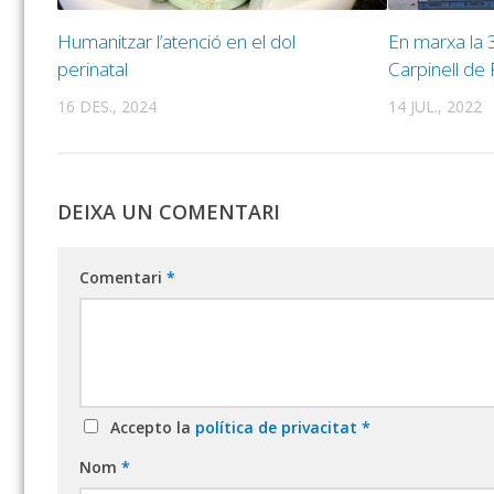
Humanitzar l’atenció en el dol
En marxa la 3
perinatal
Carpinell de 
16 DES., 2024
14 JUL., 2022
DEIXA UN COMENTARI
Comentari
*
Accepto la
política de privacitat
*
Nom
*