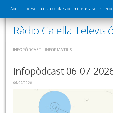
Notícies
Esports
Pòdcasts
Vídeos
Gra
Aquest lloc web utilitza cookies per millorar la vostra ex
Ràdio Calella Televisi
INFOPÒDCAST
INFORMATIUS
Infopòdcast 06-07-202
06/07/2026