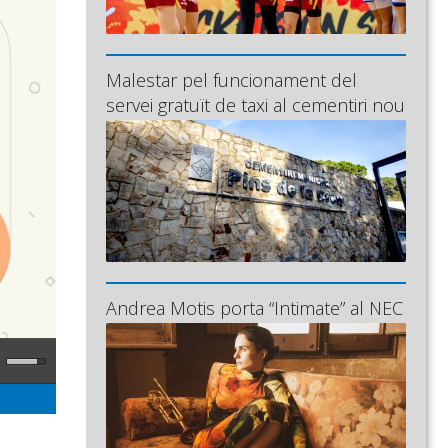
Malestar pel funcionament del
servei gratuït de taxi al cementiri nou
Andrea Motis porta “Intimate” al NEC