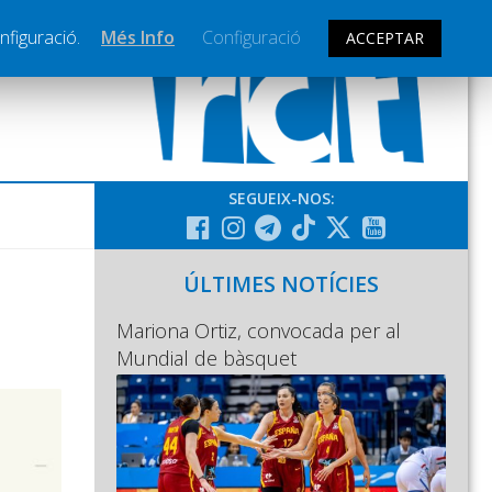
nfiguració.
Més Info
Configuració
ACCEPTAR
SEGUEIX-NOS:
ÚLTIMES NOTÍCIES
Mariona Ortiz, convocada per al
Mundial de bàsquet