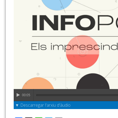
00:05
▼ Descarregar l'arxiu d'àudio