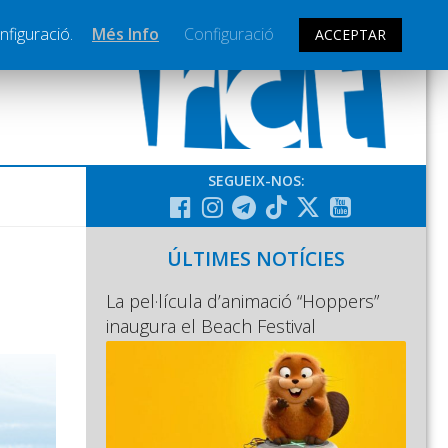
nfiguració.
Més Info
Configuració
ACCEPTAR
SEGUEIX-NOS:
ÚLTIMES NOTÍCIES
La pel·lícula d’animació “Hoppers”
inaugura el Beach Festival