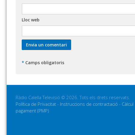
Lloc web
*
Camps obligatoris
Ràdio Calella Televisió © 2026. Tots els drets reservats.
Política de Privacitat
-
Instruccions de contractació
-
Càlcul
pagament (PMP)