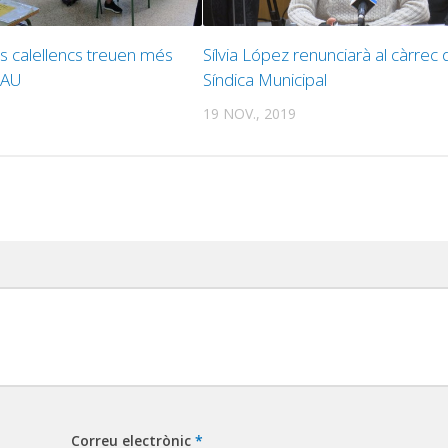
ts calellencs treuen més
Sílvia López renunciarà al càrrec 
PAU
Síndica Municipal
19 NOV., 2019
Correu electrònic
*