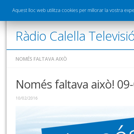
Notícies
Esports
Pòdcasts
Vídeos
Gra
Aquest lloc web utilitza cookies per millorar la vostra ex
Ràdio Calella Televisi
NOMÉS FALTAVA AIXÒ
Només faltava això! 09
10/02/2016