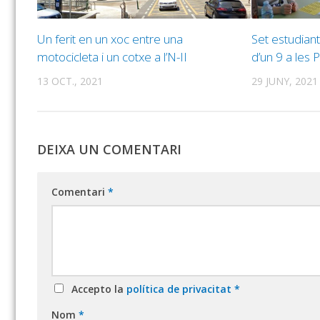
Un ferit en un xoc entre una
Set estudian
motocicleta i un cotxe a l’N-II
d’un 9 a les 
13 OCT., 2021
29 JUNY, 2021
DEIXA UN COMENTARI
Comentari
*
Accepto la
política de privacitat
*
Nom
*