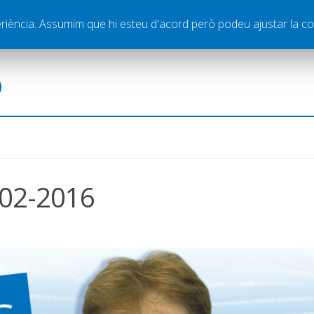
ella
Publicitat
Contacte
periència. Assumim que hi esteu d'acord però podeu ajustar la co
ó
-02-2016