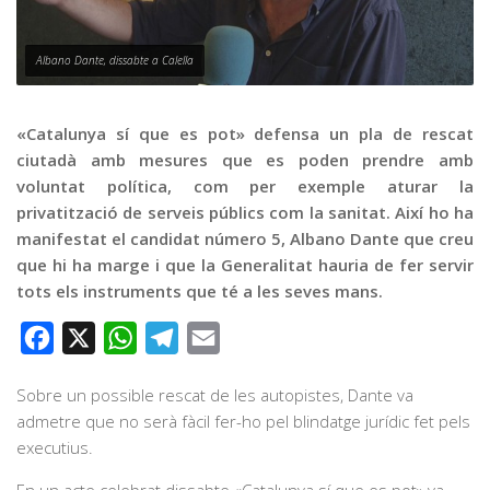
Graella
Publicitat
Albano Dante, dissabte a Calella
Contacte
«Catalunya sí que es pot» defensa un pla de rescat
ciutadà amb mesures que es poden prendre amb
voluntat política, com per exemple aturar la
privatització de serveis públics com la sanitat. Així ho ha
manifestat el candidat número 5, Albano Dante que creu
que hi ha marge i que la Generalitat hauria de fer servir
tots els instruments que té a les seves mans.
Facebook
X
WhatsApp
Telegram
Email
Sobre un possible rescat de les autopistes, Dante va
admetre que no serà fàcil fer-ho pel blindatge jurídic fet pels
executius.