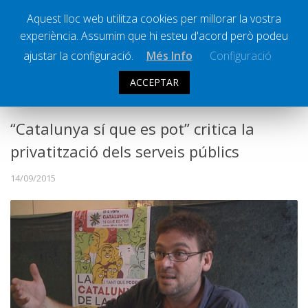
Aquest lloc web utilitza cookies per millorar la vostra
experiència. Assumim que hi esteu d'acord però podeu
Ràdio Calella Televisió
Notícies
ajustar la configuració.
Més Info
Configuració
Comunicació
ACCEPTAR
POLÍTICA
Cultura
Política
“Catalunya sí que es pot” critica la
Societat
privatització dels serveis públics
Successos
14/09/2015
Esports
La Banqueta
Transmissions Esportives
Pòdcasts
Vídeos