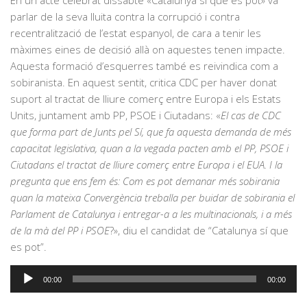
En un acte celebrat dissabte «Catalunya sí que es pot» va
parlar de la seva lluita contra la corrupció i contra
recentralització de l’estat espanyol, de cara a tenir les
màximes eines de decisió allà on aquestes tenen impacte.
Aquesta formació d’esquerres també es reivindica com a
sobiranista. En aquest sentit, critica CDC per haver donat
suport al tractat de lliure comerç entre Europa i els Estats
Units, juntament amb PP, PSOE i Ciutadans: «
El cas de CDC
que forma part de Junts pel Sí, que fa aquesta demanda de més
capacitat legislativa, quan a la vegada pacten amb el PP, PSOE i
Ciutadans el tractat de lliure comerç entre Europa i el EUA. I la
pregunta que ens fem és: Com es pot demanar més sobirania
quan la mateixa Convergència treballa per buidar de sobirania el
Parlament de Catalunya i entregar-a a les multinacionals, i a més
de la mà del PP i PSOE
?», diu el candidat de “Catalunya sí que
es pot”.
Reproductor
00:00
00:00
d'àudio