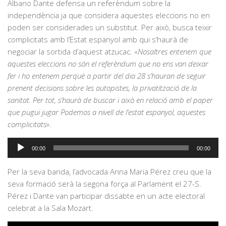
Albano Dante defensa un referèndum sobre la
independència ja que considera aquestes eleccions no en
poden ser considerades un substitut. Per això, busca teixir
complicitats amb l’Estat espanyol amb qui s’haurà de
negociar la sortida d’aquest atzucac. «
Nosaltres entenem que
aquestes eleccions no són el referèndum que no ens van deixar
fer i ho entenem perquè a partir del dia 28 s’hauran de seguir
prenent decisions sobre les autopistes, la privatització de la
sanitat. Per tot, s’haurà de buscar i això en relació amb el paper
que pugui jugar Podemos a nivell de l’estat espanyol, aquestes
complicitats
».
Reproductor
00:00
00:00
d'àudio
Per la seva banda, l’advocada Anna Maria Pérez creu que la
seva formació serà la segona força al Parlament el 27-S.
Pérez i Dante van participar dissabte en un acte electoral
celebrat a la Sala Mozart.