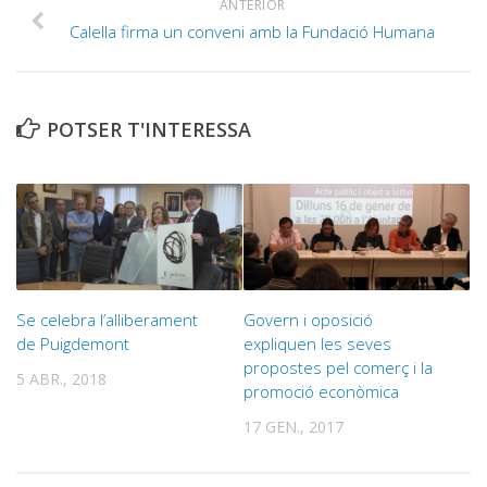
ANTERIOR
Calella firma un conveni amb la Fundació Humana
POTSER T'INTERESSA
Se celebra l’alliberament
Govern i oposició
de Puigdemont
expliquen les seves
propostes pel comerç i la
5 ABR., 2018
promoció econòmica
17 GEN., 2017