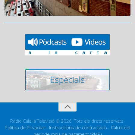
Ràdio Calella Televisió © 2026. Tots els drets reservats.
Política de Privacitat
-
Instruccions de contractació
-
Càlcul del
període mitjà de pagament (PMP)