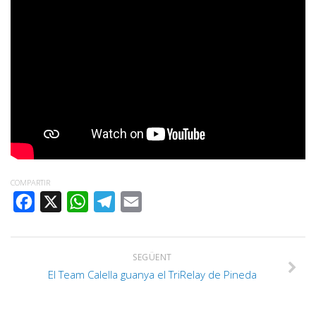
COMPARTIR
FACEBOOK
X
WHATSAPP
TELEGRAM
EMAIL
SEGÜENT
El Team Calella guanya el TriRelay de Pineda