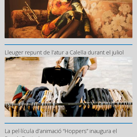
Lleuger repunt de l’atur a Calella durant el juliol
La pel·lícula d’animació “Hoppers” inaugura el