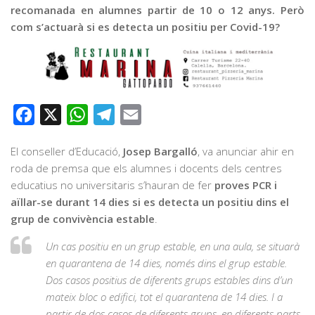
recomanada en alumnes partir de 10 o 12 anys. Però
com s’actuarà si es detecta un positiu per Covid-19?
Facebook
X
WhatsApp
Telegram
Email
El conseller d’Educació,
Josep Bargalló
, va anunciar ahir en
roda de premsa que els alumnes i docents dels centres
educatius no universitaris s’hauran de fer
proves PCR i
aïllar-se durant 14 dies si es detecta un positiu dins el
grup de convivència estable
.
Un cas positiu en un grup estable, en una aula, se situarà
en quarantena de 14 dies, només dins el grup estable.
Dos casos positius de diferents grups estables dins d’un
mateix bloc o edifici, tot el quarantena de 14 dies. I a
partir de dos casos de diferents grups, en diferents parts,