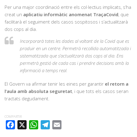
Per una major coordinació entre els col·lectius implicats, s’ha
creat un
aplicatiu informàtic anomenat TraçaCovid
, que
facilitarà el seguiment dels casos sospitosos i s’actualitzarà
dos cops al dia.
Incorporarà totes les dades al voltant de la Covid que es
produir en un centre. Permetrà recollida automatitzada i
sistematitzada que s’actualitzarà dos cops al dia. Ens
permetrà gestió de cada cas i prendre decisions amb la
informació a temps real.
El Govern va afirmar tenir les eines per garantir
el retorn a
l’aula amb absoluta seguretat
, i que tots els casos seran
tractats degudament.
COMPARTIR
FACEBOOK
X
WHATSAPP
TELEGRAM
EMAIL