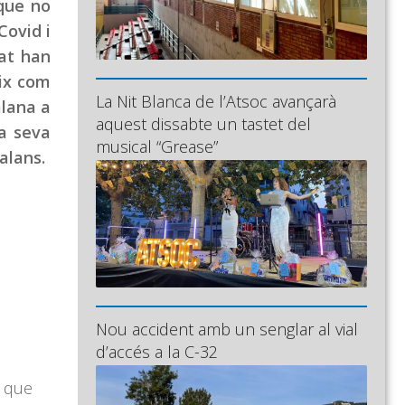
 que no
Covid i
rat han
eix com
La Nit Blanca de l’Atsoc avançarà
alana a
aquest dissabte un tastet del
la seva
musical “Grease”
alans.
Nou accident amb un senglar al vial
d’accés a la C-32
a que