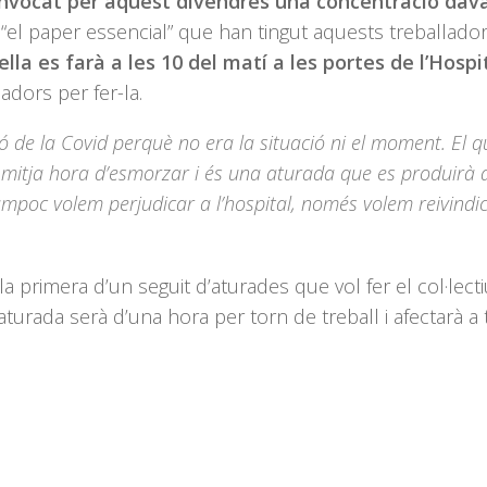
vocat per aquest divendres una concentració dav
 “el paper essencial” que han tingut aquests treballado
ella es farà a les 10 del matí a les portes de l’Hospi
adors per fer-la.
 de la Covid perquè no era la situació ni el moment. El q
itja hora d’esmorzar i és una aturada que es produirà a 
ampoc volem perjudicar a l’hospital, només volem reivindic
a primera d’un seguit d’aturades que vol fer el col·lect
aturada serà d’una hora per torn de treball i afectarà a 