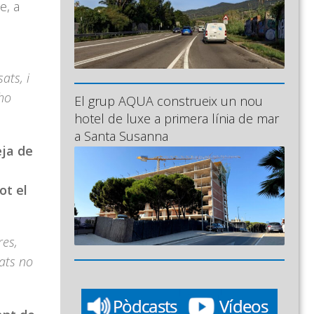
, a
ats, i
 ho
El grup AQUA construeix un nou
hotel de luxe a primera línia de mar
a Santa Susanna
eja de
ot el
res,
ats no