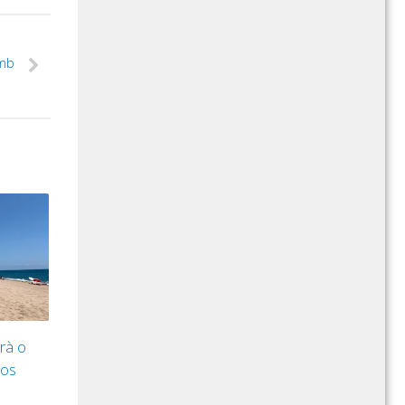
amb
rà o
sos