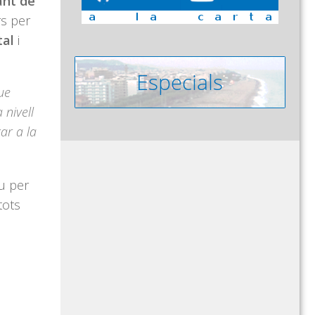
ant de
rs per
tal
i
ue
nivell
ar a la
iu per
tots