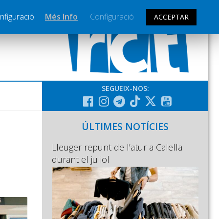
nfiguració.
Més Info
Configuració
ACCEPTAR
SEGUEIX-NOS:
ÚLTIMES NOTÍCIES
Lleuger repunt de l’atur a Calella
durant el juliol