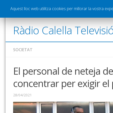
Notícies
Esports
Pòdcasts
Vídeos
Gra
Aquest lloc web utilitza cookies per millorar la vostra ex
Ràdio Calella Televisi
SOCIETAT
El personal de neteja de
concentrar per exigir el
28/04/2021