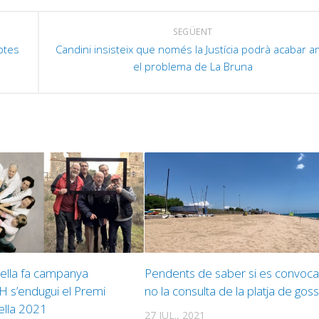
SEGÜENT
ptes
Candini insisteix que només la Justícia podrà acabar 
el problema de La Bruna
lella fa campanya
Pendents de saber si es convoca
H s’endugui el Premi
no la consulta de la platja de gos
ella 2021
27 JUL., 2021