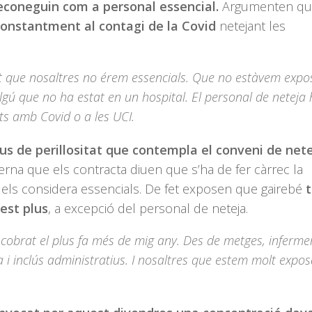
econeguin com a personal essencial.
Argumenten que
onstantment al contagi de la Covid
netejant les
que nosaltres no érem essencials. Que no estàvem expos
lgú que no ha estat en un hospital. El personal de neteja
nts amb Covid o a les UCI.
plus de perillositat que contempla el conveni de net
rna que els contracta diuen que s’ha de fer càrrec la
o els considera essencials. De fet exposen que gairebé
t
est plus
, a excepció del personal de neteja.
 cobrat el plus fa més de mig any. Des de metges, inferme
i inclús administratius. I nosaltres que estem molt expos