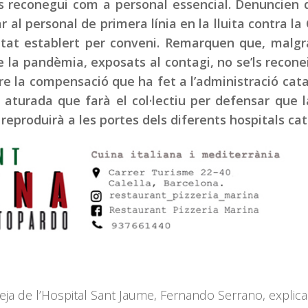
ls reconegui com a personal essencial. Denuncien
r al personal de primera línia en la lluita contra la 
sitat establert per conveni. Remarquen que, malg
 la pandèmia, exposats al contagi, no se’ls recon
bre la compensació que ha fet a l’administració cat
a aturada que farà el col·lectiu per defensar que 
reproduirà a les portes dels diferents hospitals cat
teja de l’Hospital Sant Jaume, Fernando Serrano, explic