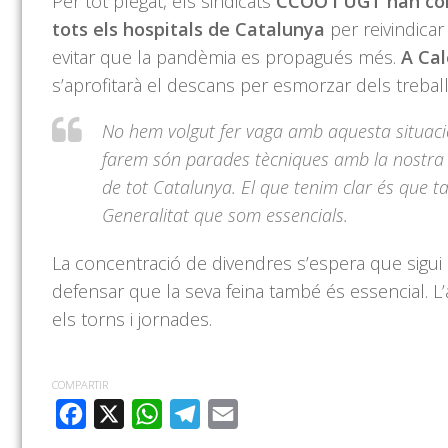
Per tot plegat, els sindicats
CCOO i UGT han con
tots els hospitals de Catalunya
per reivindicar
evitar que la pandèmia es propagués més.
A Cal
s’aprofitarà el descans per esmorzar dels treball
No hem volgut fer vaga amb aquesta situació
farem són parades tècniques amb la nostra m
de tot Catalunya. El que tenim clar és que t
Generalitat que som essencials.
La concentració de divendres s’espera que sigui l
defensar que la seva feina també és essencial. L’
els torns i jornades.
COMPARTIR
FACEBOOK
X
WHATSAPP
TELEGRAM
EMAIL