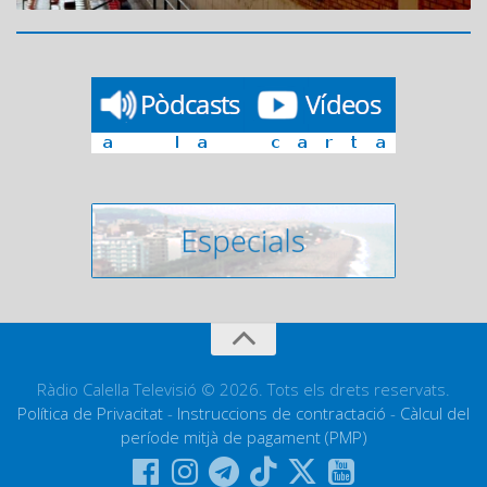
Ràdio Calella Televisió © 2026. Tots els drets reservats.
Política de Privacitat
-
Instruccions de contractació
-
Càlcul del
període mitjà de pagament (PMP)