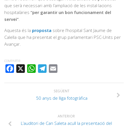
que serà necessari amb l’ampliació de les instal·lacions
hospitalàries
“per garantir un bon funcionament del
servei”
.
Aquesta és la
proposta
sobre l’hospital Sant Jaume de
Calella que ha presentat el grup parlamentari PSC-Units per
Avançar.
COMPARTIR
FACEBOOK
X
WHATSAPP
TELEGRAM
EMAIL
SEGÜENT
50 anys de lliga fotogràfica
ANTERIOR
L’auditori de Can Saleta acull la presentació del