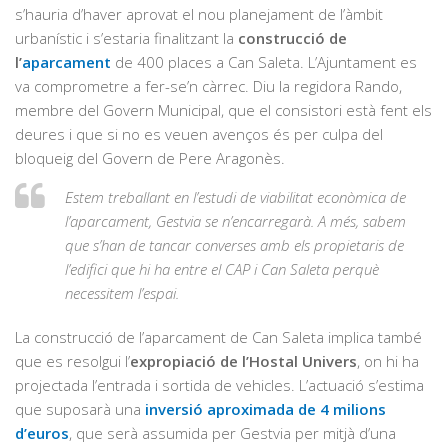
s’hauria d’haver aprovat el nou planejament de l’àmbit
urbanístic i s’estaria finalitzant la
construcció de
l’
aparcament
de 400 places a Can Saleta. L’Ajuntament es
va comprometre a fer-se’n càrrec. Diu la regidora Rando,
membre del Govern Municipal, que el consistori està fent els
deures i que si no es veuen avenços és per culpa del
bloqueig del Govern de Pere Aragonès.
Estem treballant en l’estudi de viabilitat econòmica de
l’aparcament, Gestvia se n’encarregarà. A més, sabem
que s’han de tancar converses amb els propietaris de
l’edifici que hi ha entre el CAP i Can Saleta perquè
necessitem l’espai.
La construcció de l’aparcament de Can Saleta implica també
que es resolgui l’
expropiació
de l’Hostal Univers
, on hi ha
projectada l’entrada i sortida de vehicles. L’actuació s’estima
que suposarà una
inversió aproximada de 4 milions
d’euros
, que serà assumida per Gestvia per mitjà d’una