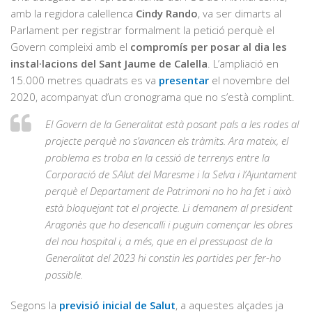
amb la regidora calellenca
Cindy Rando
, va ser dimarts al
Parlament per registrar formalment la petició perquè el
Govern compleixi amb el
compromís per posar al dia les
instal·lacions del Sant Jaume de Calella
. L’ampliació en
15.000 metres quadrats es va
presentar
el novembre del
2020, acompanyat d’un cronograma que no s’està complint.
El Govern de la Generalitat està posant pals a les rodes al
projecte perquè no s’avancen els tràmits. Ara mateix, el
problema es troba en la cessió de terrenys entre la
Corporació de SAlut del Maresme i la Selva i l’Ajuntament
perquè el Departament de Patrimoni no ho ha fet i això
està bloquejant tot el projecte. Li demanem al president
Aragonès que ho desencalli i puguin començar les obres
del nou hospital i, a més, que en el pressupost de la
Generalitat del 2023 hi constin les partides per fer-ho
possible.
Segons la
previsió inicial de Salut
, a aquestes alçades ja