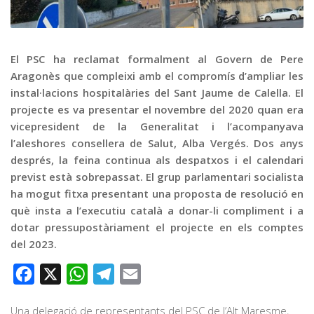
Graella
Publicitat
Contacte
El PSC ha reclamat formalment al Govern de Pere
Aragonès que compleixi amb el compromís d’ampliar les
instal·lacions hospitalàries del Sant Jaume de Calella. El
projecte es va presentar el novembre del 2020 quan era
vicepresident de la Generalitat i l’acompanyava
l’aleshores consellera de Salut, Alba Vergés. Dos anys
després, la feina continua als despatxos i el calendari
previst està sobrepassat. El grup parlamentari socialista
ha mogut fitxa presentant una proposta de resolució en
què insta a l’executiu català a donar-li compliment i a
dotar pressupostàriament el projecte en els comptes
del 2023.
Facebook
X
WhatsApp
Telegram
Email
Una delegació de representants del PSC de l’Alt Maresme,