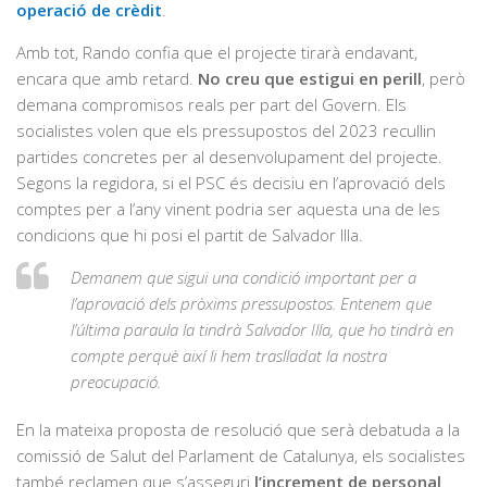
operació de crèdit
.
Amb tot, Rando confia que el projecte tirarà endavant,
encara que amb retard.
No creu que estigui en perill
, però
demana compromisos reals per part del Govern. Els
socialistes volen que els pressupostos del 2023 recullin
partides concretes per al desenvolupament del projecte.
Segons la regidora, si el PSC és decisiu en l’aprovació dels
comptes per a l’any vinent podria ser aquesta una de les
condicions que hi posi el partit de Salvador Illa.
Demanem que sigui una condició important per a
l’aprovació dels pròxims pressupostos. Entenem que
l’última paraula la tindrà Salvador Illa, que ho tindrà en
compte perquè així li hem traslladat la nostra
preocupació.
En la mateixa proposta de resolució que serà debatuda a la
comissió de Salut del Parlament de Catalunya, els socialistes
també reclamen que s’asseguri
l’increment de personal