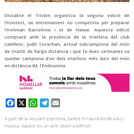
Graella
Publicitat
Dissabte el Tricbm organitza la segona edició de
l’Irontest, un entrenament no competitiu per preparar
Contacte
I’Ironman Barcelona i el de Hawai. Aquesta edició
comptarà amb la presència de la triatleta del club
calellenc, Judit Corachan, actual subcampiona del món
de triatló de llarga distància i que fa dues setmanes va
quedar campiona d’un dels triatlons més durs del món
en distància IM, l’Embrunma.
Facebook
X
WhatsApp
Telegram
Email
A part de la vessant esportiva, també hi haurà foodtrucks i
música. Aquest és un acte obert a tothom.