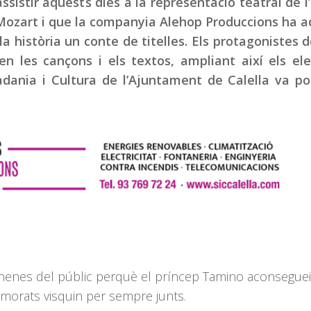
assistir aquests dies a la representació teatral de l
zart i que la companyia Alehop Produccions ha a
n la història un conte de titelles. Els protagonistes 
en les cançons i els textos, ampliant així els e
tadania i Cultura de l’Ajuntament de Calella va p
i nenes del públic perquè el príncep Tamino aconseguei
 enamorats visquin per sempre junts.