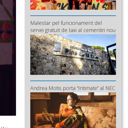
Malestar pel funcionament del
servei gratuït de taxi al cementiri nou
Andrea Motis porta “Intimate” al NEC