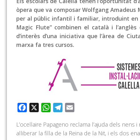
Els escolars de Calella tenen l’oportunitat d’
òpera que va composar Wolfgang Amadeus Mo
per al públic infantil i familiar, introduint e
Magic Flute” combinen el català i l’anglès 
d’interès d’una iniciativa que l’àrea de Ciu
marxa fa tres cursos.
Facebook
X
WhatsApp
Telegram
Email
L’ocellaire Papageno reclama l’ajuda dels nens 
alliberar la filla de la Reina de la Nit, i els dos