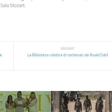
f
 Sala Mozart.
c
a
a
p
i
o
SEGÜENT
d
de
La Biblioteca celebra el centenari de Roald Dahl
e
v