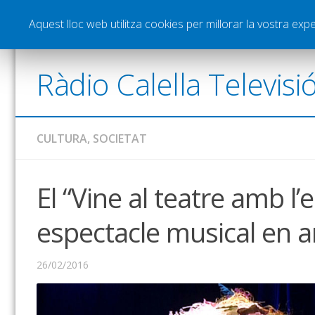
Notícies
Esports
Pòdcasts
Vídeos
Gra
Aquest lloc web utilitza cookies per millorar la vostra ex
Ràdio Calella Televisi
CULTURA
,
SOCIETAT
El “Vine al teatre amb l
espectacle musical en a
26/02/2016