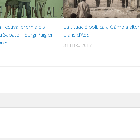
m Festival premia els
La situació política a Gàmbia alter
í Sabater i Sergi Puig en
plans d’ASSF
ores
3 FEBR., 2017