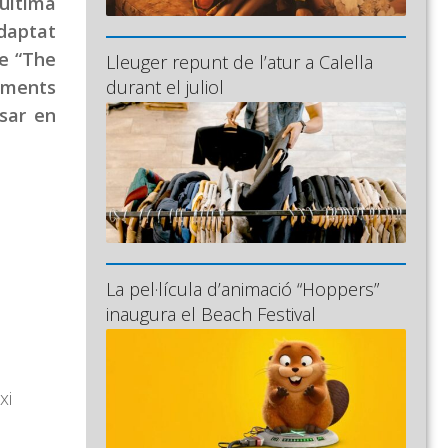
’última
daptat
de “The
Lleuger repunt de l’atur a Calella
lements
durant el juliol
osar en
La pel·lícula d’animació “Hoppers”
inaugura el Beach Festival
xi