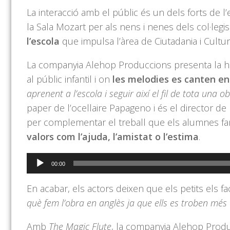
La interacció amb el públic és un dels forts de l
la Sala Mozart per als nens i nenes dels col·legi
l’escola
que impulsa l’àrea de Ciutadania i Cultur
La companyia Alehop Produccions presenta la hist
al públic infantil i on
les melodies es canten en
aprenent a l’escola i seguir així el fil de tota una 
paper de l’ocellaire Papageno i és el director de
per complementar el treball que els alumnes f
valors com l’ajuda, l’amistat o l’estima
.
Reproductor
00:00
d'àudio
En acabar, els actors deixen que els petits els f
què fem l’obra en anglès ja que ells es troben mé
Amb
The Magic Flute
, la companyia Alehop Produc