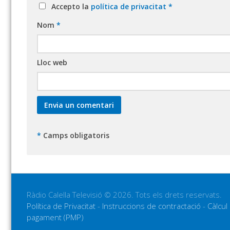
Accepto la
política de privacitat
*
Nom
*
Lloc web
*
Camps obligatoris
Ràdio Calella Televisió © 2026. Tots els drets reservats.
Política de Privacitat
-
Instruccions de contractació
-
Càlcul
pagament (PMP)