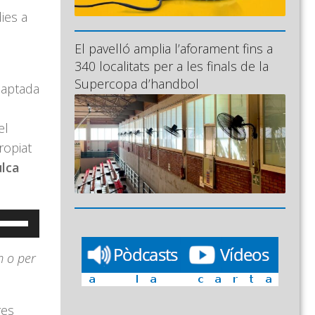
ies a
El pavelló amplia l’aforament fins a
340 localitats per a les finals de la
Supercopa d’handbol
daptada
el
ropiat
ulca
eu
ervir
m o per
es
ecles
e
res