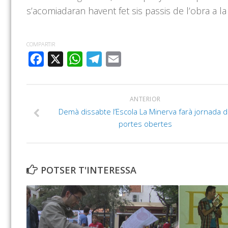
s’acomiadaran havent fet sis passis de l’obra a la
COMPARTIR
FACEBOOK
X
WHATSAPP
TELEGRAM
EMAIL
ANTERIOR
Demà dissabte l’Escola La Minerva farà jornada 
portes obertes
POTSER T'INTERESSA