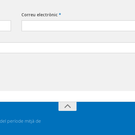
Correu electrònic
*
 del període mitjà de