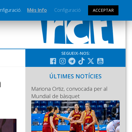
nfiguració.
Més Info
Configuració
ACCEPTAR
SEGUEIX-NOS:
ÚLTIMES NOTÍCIES
n
Mariona Ortiz, convocada per al
Mundial de bàsquet