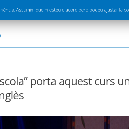
ella
Publicitat
Contacte
periència. Assumim que hi esteu d'acord però podeu ajustar la co
ó
’escola” porta aquest curs u
nglès