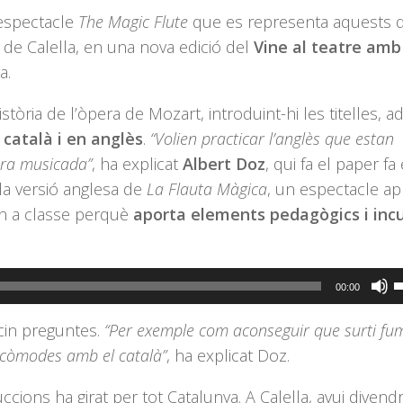
’espectacle
The Magic Flute
que es representa aquests d
s de Calella, en una nova edició del
Vine al teatre amb
a.
òria de l’òpera de Mozart, introduint-hi les titelles, a
 català i en anglès
.
“Volien practicar l’anglès que estan
obra musicada”
, ha explicat
Albert Doz
, qui fa el paper fa 
 la versió anglesa de
La Flauta Màgica
, un espectacle ap
an a classe perquè
aporta elements pedagògics i inc
F
00:00
s
acin preguntes.
“Per exemple com aconseguir que surti fu
l
s còmodes amb el català”
, ha explicat Doz.
t
d
cions ha girat per tot Catalunya. A Calella, avui divend