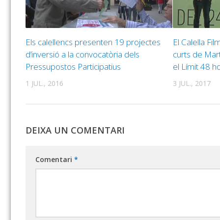
Els calellencs presenten 19 projectes
El Calella Fil
d’inversió a la convocatòria dels
curts de Mart
Pressupostos Participatius
el Límit 48 h
1 JUL., 2016
3 JUL., 2017
DEIXA UN COMENTARI
Comentari
*