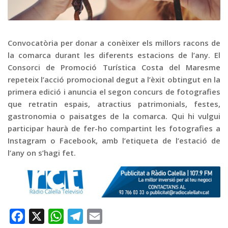
Graella
Publicitat
Contacte
Convocatòria per donar a conèixer els millors racons de
la comarca durant les diferents estacions de l’any. El
Consorci de Promoció Turística Costa del Maresme
repeteix l’acció promocional degut a l’èxit obtingut en la
primera edició i anuncia el segon concurs de fotografies
que retratin espais, atractius patrimonials, festes,
gastronomia o paisatges de la comarca. Qui hi vulgui
participar haurà de fer-ho compartint les fotografies a
Instagram o Facebook, amb l’etiqueta de l’estació de
l’any on s’hagi fet.
Facebook
X
WhatsApp
Telegram
Email