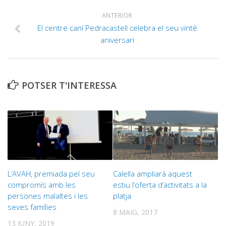
ANTERIOR
El centre caní Pedracastell celebra el seu vintè
aniversari
POTSER T'INTERESSA
L’AVAH, premiada pel seu
Calella ampliarà aquest
compromís amb les
estiu l’oferta d’activitats a la
persones malaltes i les
platja
seves famílies
8 MAIG, 2017
13 JUNY, 2019