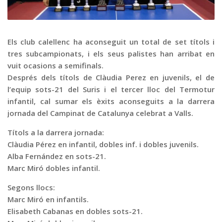
Graella
Publicitat
Contacte
Els club calellenc ha aconseguit un total de set títols i
tres subcampionats, i els seus palistes han arribat en
vuit ocasions a semifinals.
Després dels títols de Clàudia Perez en juvenils, el de
l’equip sots-21 del Suris i el tercer lloc del Termotur
infantil, cal sumar els èxits aconseguits a la darrera
jornada del Campinat de Catalunya celebrat a Valls.
Títols a la darrera jornada:
Clàudia Pérez en infantil, dobles inf. i dobles juvenils.
Alba Fernández en sots-21.
Marc Miró dobles infantil.
Segons llocs:
Marc Miró en infantils.
Elisabeth Cabanas en dobles sots-21.