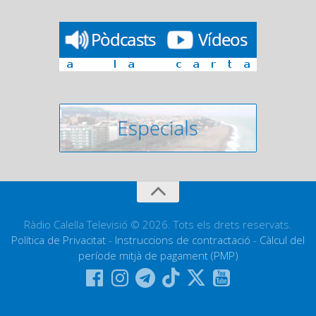
Ràdio Calella Televisió © 2026. Tots els drets reservats.
Política de Privacitat
-
Instruccions de contractació
-
Càlcul del
període mitjà de pagament (PMP)