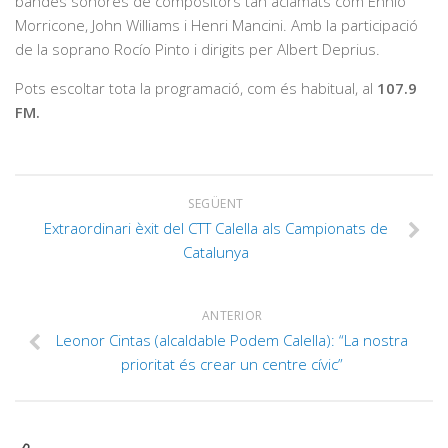
bandes sonores de compositors tan aclamats com Ennio
Morricone, John Williams i Henri Mancini. Amb la participació
de la soprano Rocío Pinto i dirigits per Albert Deprius.
Pots escoltar tota la programació, com és habitual, al
107.9
FM.
SEGÜENT
Extraordinari èxit del CTT Calella als Campionats de
Catalunya
ANTERIOR
Leonor Cintas (alcaldable Podem Calella): “La nostra
prioritat és crear un centre cívic”