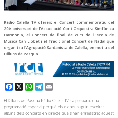
Graella
Publicitat
Contacte
Ràdio Calella TV ofereix el Concert commemoratiu del
20è aniversari de l’Associació Cor i Orquestra Simfònica
Harmonia, el Concert de final de curs de l’Escola de
Música Can Llobet i el Tradicional Concert de Nadal que
organitza l’Agrupació Sardanista de Calella, en motiu del
Dilluns de Pasqua.
Facebook
X
WhatsApp
Telegram
Email
El Dilluns de Pasqua Ràdio Calella TV ha preparat una
programació especial perquè els oients puguin escoltar
alguns dels concerts en directe que s’han enregistrat aquest