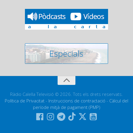
Ràdio Calella Televisió © 2026. Tots els drets reservats.
Política de Privacitat
-
Instruccions de contractació
-
Càlcul del
període mitjà de pagament (PMP)