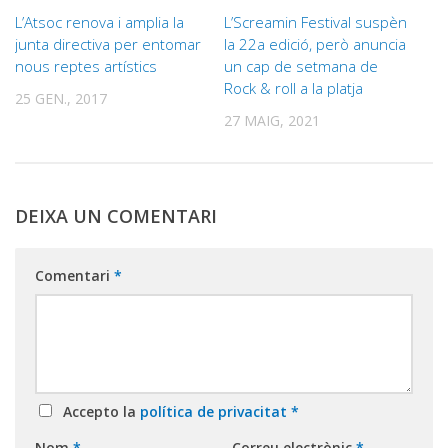
L’Atsoc renova i amplia la
L’Screamin Festival suspèn
junta directiva per entomar
la 22a edició, però anuncia
nous reptes artístics
un cap de setmana de
Rock & roll a la platja
25 GEN., 2017
27 MAIG, 2021
DEIXA UN COMENTARI
Comentari
*
Accepto la
política de privacitat
*
Nom
*
Correu electrònic
*