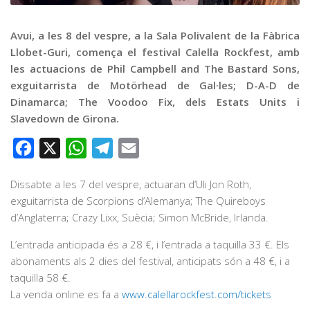
Graella
Publicitat
Avui, a les 8 del vespre, a la Sala Polivalent de la Fàbrica
Llobet-Guri, comença el festival Calella Rockfest, amb
Contacte
les actuacions de Phil Campbell and The Bastard Sons,
exguitarrista de Motörhead de Gal·les; D-A-D de
Dinamarca; The Voodoo Fix, dels Estats Units i
Slavedown de Girona.
Facebook
X
WhatsApp
Telegram
Email
Dissabte a les 7 del vespre, actuaran d‘Uli Jon Roth,
exguitarrista de Scorpions d’Alemanya; The Quireboys
d’Anglaterra; Crazy Lixx, Suècia; Simon McBride, Irlanda.
L’entrada anticipada és a 28 €, i l’entrada a taquilla 33 €. Els
abonaments als 2 dies del festival, anticipats són a 48 €, i a
taquilla 58 €.
La venda online es fa a
www.calellarockfest.com/tickets