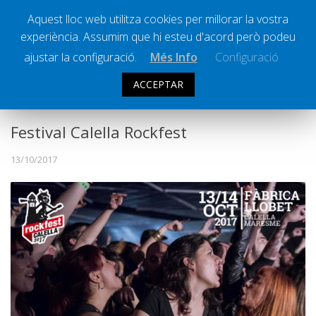
Aquest lloc web utilitza cookies per millorar la vostra
experiència. Assumim que hi esteu d'acord però podeu
Ràdio Calella Televisió
Notícies
ajustar la configuració.
Més Info
Configuració
Comunicació
ACCEPTAR
CULTURA
Cultura
Política
Festival Calella Rockfest
Societat
13/10/2017
Successos
Esports
La Banqueta
Transmissions Esportives
Pòdcasts
Vídeos