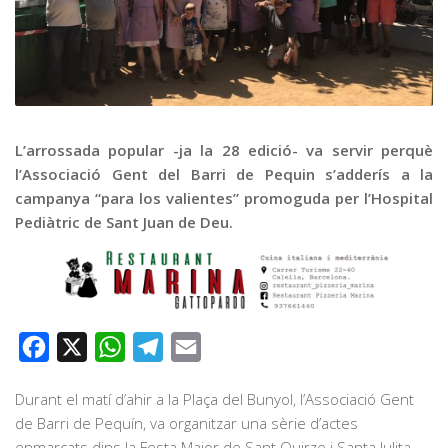
Graella
Publicitat
Contacte
L’arrossada popular -ja la 28 edició- va servir perquè
l’Associació Gent del Barri de Pequin s’adderís a la
campanya “para los valientes” promoguda per l’Hospital
Pediàtric de Sant Juan de Deu.
Facebook
X
WhatsApp
Telegram
Email
Durant el matí d’ahir a la Plaça del Bunyol, l’Associació Gent
de Barri de Pequín, va organitzar una sèrie d’actes
enmarcats dins la Festa Major de Sant Quirze i Santa Julita