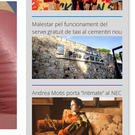
Malestar pel funcionament del
servei gratuït de taxi al cementiri nou
Andrea Motis porta “Intimate” al NEC