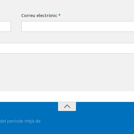
Correu electrònic
*
 del període mitjà de