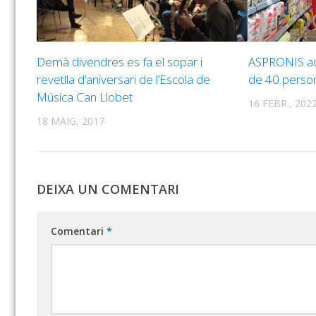
Demà divendres es fa el sopar i
ASPRONIS ac
revetlla d’aniversari de l’Escola de
de 40 person
Música Can Llobet
16 FEBR., 202
18 MAIG, 2017
DEIXA UN COMENTARI
Comentari
*