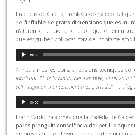
En el cas de Calella, Frank Cardó ha explicat q
de
l’inflable de grans dimensions que es munt
n’aturem el funcionament, tot i que el tenim su
que estigui ben col·locat, fora del contacte amb l
Reproductor
00:00
d'àudio
A més a més, es porta a revisions tècniques de 
fabricant. El de la platja, per exemple, s’utilitza molt
se’n tingui un manteniment més periòdic”
, ha afeg
Reproductor
00:00
d'àudio
Frank Cardó ha admès que la tragèdia de Caldes 
pares prenguin consciència del perill d’aquest
empreses que en lloguen per a esdeveniments p