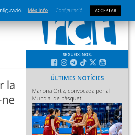
nfiguració.
Més Info
Configuració
ACCEPTAR
SEGUEIX-NOS:
ÚLTIMES NOTÍCIES
 la
Mariona Ortiz, convocada per al
r-ne
Mundial de bàsquet