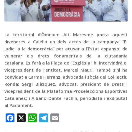
Graella
Publicitat
Contacte
La territorial d’Òmnium Alt Maresme porta aquest
divendres a Calella un dels actes de la campanya “El
judici a la democràcia” per acusar a l’Estat espanyol de
vulnerar els drets fonamentals de la ciutadania
catalana. Es farà a la Plaça de l’Església i hi intervindrà el
vicepresident de l’entitat, Marcel Mauri. També s’hi ha
convidat a Carme Herranz, advocada i sòcia del Col·lectiu
Ronda; Sergi Blàzquez, advocat, president de Drets i
vicepresident de la Plataforma Proseleccions Esportives
Catalanes; i Albano-Dante Fachín, periodista i exdiputat
al Parlament.
Facebook
X
WhatsApp
Telegram
Email