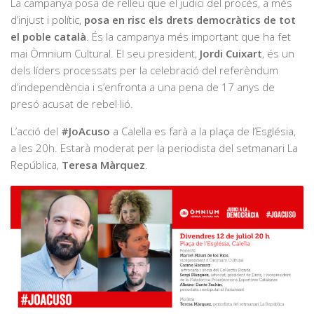
La campanya posa de relleu que el judici del procés, a més
d’injust i polític,
posa en risc els drets democràtics de tot
el poble català
. És la campanya més important que ha fet
mai Òmnium Cultural. El seu president,
Jordi Cuixart
, és un
dels líders processats per la celebració del referèndum
d’independència i s’enfronta a una pena de 17 anys de
presó acusat de rebel·lió.
L’acció del
#JoAcuso
a Calella es farà a la plaça de l’Església,
a les 20h. Estarà moderat per la periodista del setmanari La
República,
Teresa Màrquez
.