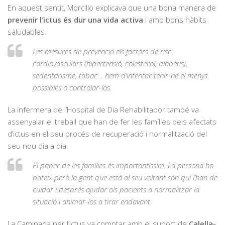
En aquest sentit, Morcillo explicava que una bona manera de
prevenir l’ictus és dur una vida activa
i amb bons hàbits
saludables.
Les mesures de prevenció els factors de risc
cardiovasculars (hipertensió, colesterol, diabetis),
sedentarisme, tabac… hem d’intentar tenir-ne el menys
possibles o controlar-los.
La infermera de l’Hospital de Dia Rehabilitador també va
assenyalar el treball que han de fer les famílies dels afectats
d’ictus en el seu procés de recuperació i normalització del
seu nou dia a dia.
El paper de les famílies és importantíssim. La persona ho
pateix però la gent que està al seu voltant són qui l’han de
cuidar i després ajudar als pacients a normalitzar la
situació i animar-los a tirar endavant.
La Caminada per l’Ictus va comptar amb el suport de
Calella-