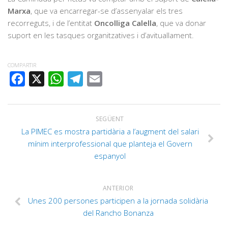
Marxa
, que va encarregar-se d’assenyalar els tres
recorreguts, i de l’entitat
Oncolliga Calella
, que va donar
suport en les tasques organitzatives i d’avituallament.
COMPARTIR
FACEBOOK
X
WHATSAPP
TELEGRAM
EMAIL
SEGÜENT
La PIMEC es mostra partidària a l’augment del salari
mínim interprofessional que planteja el Govern
espanyol
ANTERIOR
Unes 200 persones participen a la jornada solidària
del Rancho Bonanza