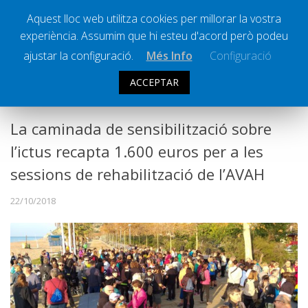
Aquest lloc web utilitza cookies per millorar la vostra
experiència. Assumim que hi esteu d'acord però podeu
Ràdio Calella Televisió
Notícies
ajustar la configuració.
Més Info
Configuració
Comunicació
ACCEPTAR
SOCIETAT
Cultura
Política
La caminada de sensibilització sobre
Societat
l’ictus recapta 1.600 euros per a les
Successos
sessions de rehabilització de l’AVAH
Esports
22/10/2018
La Banqueta
Transmissions Esportives
Pòdcasts
Vídeos