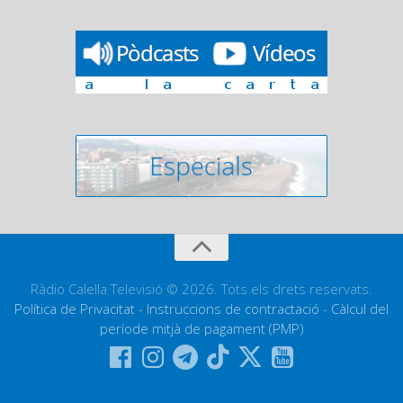
Ràdio Calella Televisió © 2026. Tots els drets reservats.
Política de Privacitat
-
Instruccions de contractació
-
Càlcul del
període mitjà de pagament (PMP)