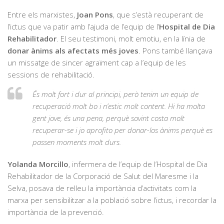
Entre els marxistes,
Joan Pons
, que s’està recuperant de
l’ictus que va patir amb l’ajuda de l’equip de l’
Hospital de Dia
Rehabilitador
. El seu testimoni, molt emotiu, en la línia de
donar ànims als afectats més joves
. Pons també llançava
un missatge de sincer agraïment cap a l’equip de les
sessions de rehabilitació.
És molt fort i dur al principi, però tenim un equip de
recuperació molt bo i n’estic molt content. Hi ha molta
gent jove, és una pena, perquè sovint costa molt
recuperar-se i jo aprofito per donar-los ànims perquè es
passen moments molt durs.
Yolanda Morcillo
, infermera de l’equip de l’Hospital de Dia
Rehabilitador de la Corporació de Salut del Maresme i la
Selva, posava de relleu la importància d’activitats com la
marxa per sensibilitzar a la població sobre l’ictus, i recordar la
importància de la prevenció.