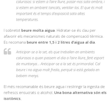
calurosos: si estem a l’aire lliure, posar-nos sota ombra, i
si estem en ambient tancats, ventilar-los. El que és molt
important és el temps d’exposició sota altes
temperatures.
I sobretot
beure molta aigua
. Hidratar-se és clau per
afavorir els mecanismes naturals de compensació tèrmica.
Es recomana
beure entre 1,5 i 2 litres d’aigua al dia
.
Anticipar-se a la set, els que treballen en ambients
calurosos o quan passem el dia a l’aire lliure, fent esport
de muntanya… Anticipar-se a la set és primordial. Cal
beure i no aigua molt freda, perquè si està gelada en
bebem menys.
El més recomanable és beure aigua i restringir la ingesta de
refrescs ensucrats o alcohol.
Una bona alternativa són els
isotònics
.