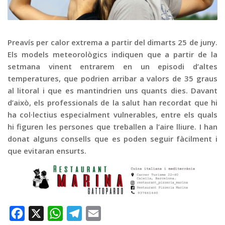
Graella
Publicitat
Contacte
Preavís per calor extrema a partir del dimarts 25 de juny.
Els models meteorològics indiquen que a partir de la
setmana vinent entrarem en un episodi d’altes
temperatures, que podrien arribar a valors de 35 graus
al litoral i que es mantindrien uns quants dies. Davant
d’això, els professionals de la salut han recordat que hi
ha col·lectius especialment vulnerables, entre els quals
hi figuren les persones que treballen a l’aire lliure. I han
donat alguns consells que es poden seguir fàcilment i
que evitaran ensurts.
Facebook
X
WhatsApp
Telegram
Email