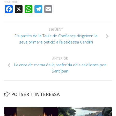
COMPARTIR
FACEBOOK
X
WHATSAPP
TELEGRAM
EMAIL
SEGÜENT
Els partits de la Taula de Confiança dirigeixen la
seva primera petició a l’alcaldessa Candini
ANTERIOR
La coca de crema és la preferida dels calellencs per
Sant Joan
POTSER T'INTERESSA