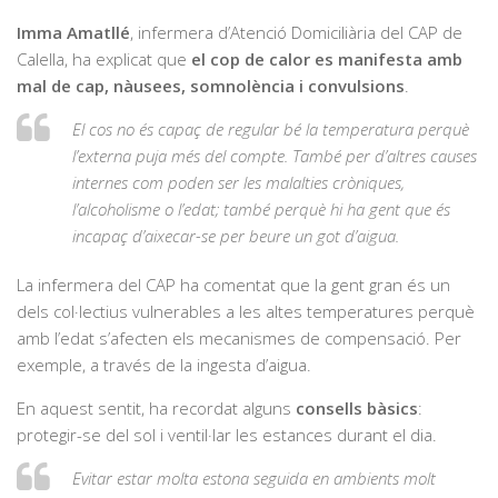
Imma Amatllé
, infermera d’Atenció Domiciliària del CAP de
Calella, ha explicat que
el cop de calor es manifesta amb
mal de cap, nàusees, somnolència i convulsions
.
El cos no és capaç de regular bé la temperatura perquè
l’externa puja més del compte. També per d’altres causes
internes com poden ser les malalties cròniques,
l’alcoholisme o l’edat; també perquè hi ha gent que és
incapaç d’aixecar-se per beure un got d’aigua.
La infermera del CAP ha comentat que la gent gran és un
dels col·lectius vulnerables a les altes temperatures perquè
amb l’edat s’afecten els mecanismes de compensació. Per
exemple, a través de la ingesta d’aigua.
En aquest sentit, ha recordat alguns
consells bàsics
:
protegir-se del sol i ventil·lar les estances durant el dia.
Evitar estar molta estona seguida en ambients molt