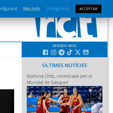
nfiguració.
Més Info
Configuració
ACCEPTAR
SEGUEIX-NOS:
ÚLTIMES NOTÍCIES
Mariona Ortiz, convocada per al
Mundial de bàsquet