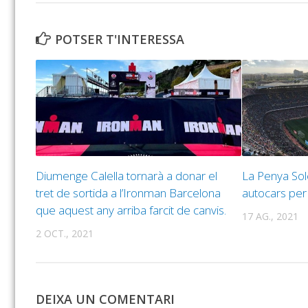
POTSER T'INTERESSA
Diumenge Calella tornarà a donar el
La Penya Sol
tret de sortida a l’Ironman Barcelona
autocars per
que aquest any arriba farcit de canvis.
17 AG., 2021
2 OCT., 2021
DEIXA UN COMENTARI