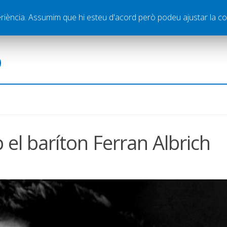
ella
Publicitat
Contacte
periència. Assumim que hi esteu d'acord però podeu ajustar la co
ó
 el baríton Ferran Albrich