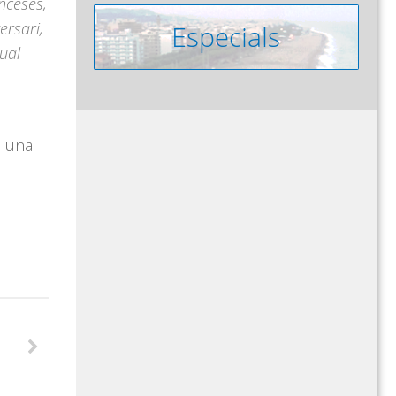
nceses,
ersari,
ual
e una