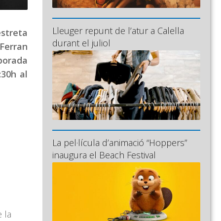
Lleuger repunt de l’atur a Calella
streta
durant el juliol
 Ferran
mporada
:30h al
La pel·lícula d’animació “Hoppers”
inaugura el Beach Festival
e la