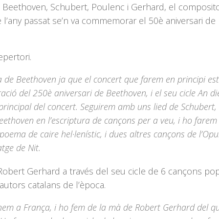
e Beethoven, Schubert, Poulenc i Gerhard, el composi
e l’any passat se’n va commemorar el 50è aniversari de 
pertori.
 de Beethoven ja que el concert que farem en principi es
ció del 250è aniversari de Beethoven, i el seu cicle An di
principal del concert. Seguirem amb uns lied de Schubert,
Beethoven en l’escriptura de cançons per a veu, i ho fare
ema de caire hel·lenístic, i dues altres cançons de l’Opu
atge de Nit.
Robert Gerhard a través del seu cicle de 6 cançons po
autors catalans de l’època.
anem a França, i ho fem de la mà de Robert Gerhard del q