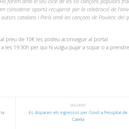
Ho farem amb el seu cicle de les sis cançons populars fra
am considerar oportú recuperar per la celebració de l’aniv
ls autors catalans i París amb les cançons de Poulenc del q
 al preu de 10€ les podeu aconseguir al portal
 a les 19:30h per qui hi vulgui pujar a sopar o a prendr
SEGÜENT
ena
Es disparen els ingressos per Covid a l’Hospital de
Calella