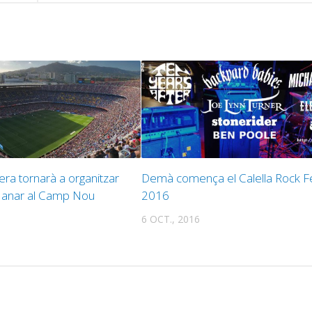
era tornarà a organitzar
Demà comença el Calella Rock F
 anar al Camp Nou
2016
6 OCT., 2016