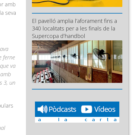
tor amb
la seva
El pavelló amplia l’aforament fins a
340 localitats per a les finals de la
Supercopa d’handbol
tava
e ferne
 que va
m amb
s 3, un
pulars
ual