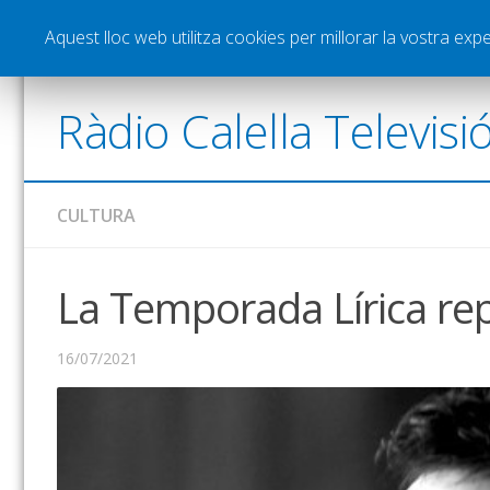
Notícies
Esports
Pòdcasts
Vídeos
Gra
Aquest lloc web utilitza cookies per millorar la vostra ex
Ràdio Calella Televisi
CULTURA
La Temporada Lírica rep
16/07/2021