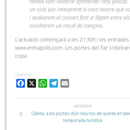
també vam celebrar efemèride l’any passat. 
un cicle poc interpretat a casa nostra que v
i acabarem el concert fent el lligam entre e
escoltarem un recull de cançons.
L’actuació començarà a les 21:30h i les entrades
www.entrapolis.com. Les portes del Far s’obriran
copa.
COMPARTIR
FACEBOOK
X
WHATSAPP
TELEGRAM
EMAIL
ANTERIOR
Calella, a les portes d’un nou toc de queda en pl
temporada turística