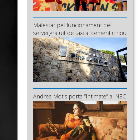
Malestar pel funcionament del
servei gratuït de taxi al cementiri nou
Andrea Motis porta “Intimate” al NEC