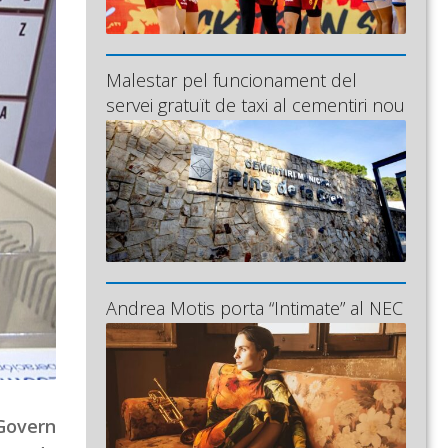
Malestar pel funcionament del
servei gratuït de taxi al cementiri nou
Andrea Motis porta “Intimate” al NEC
Govern