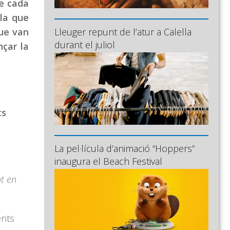
de cada
la que
que van
Lleuger repunt de l’atur a Calella
durant el juliol
nçar la
ts
La pel·lícula d’animació “Hoppers”
inaugura el Beach Festival
s
ot en
ents