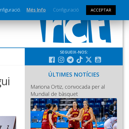
nfiguració.
Més Info
Configuració
ACCEPTAR
SEGUEIX-NOS:
ÚLTIMES NOTÍCIES
gui
Mariona Ortiz, convocada per al
Mundial de bàsquet