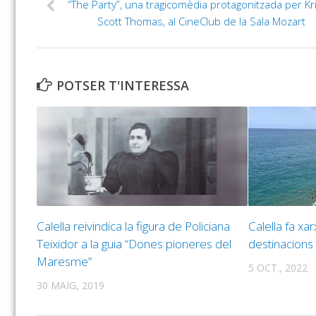
“The Party”, una tragicomèdia protagonitzada per Kri
Scott Thomas, al CineClub de la Sala Mozart
POTSER T'INTERESSA
Calella reivindica la figura de Policiana
Calella fa xa
Teixidor a la guia “Dones pioneres del
destinacions t
Maresme”
5 OCT., 2022
30 MAIG, 2019