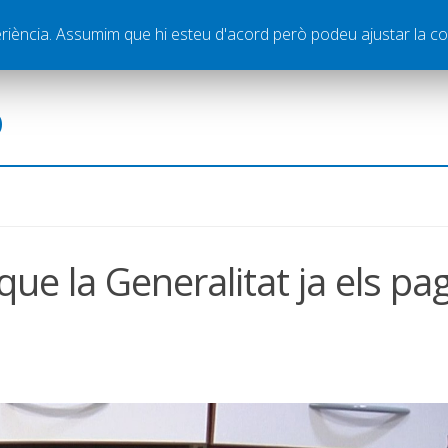
ella
Publicitat
Contacte
periència. Assumim que hi esteu d'acord però podeu ajustar la co
ó
ue la Generalitat ja els pa