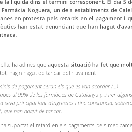
e la liquida dins el termini corresponent. El dia 5 
 Farmàcia Noguera, un dels establiments de Calel
ianes en protesta pels retards en el pagament i 
cèutics han estat denunciant que han hagut d’ava
utxaca.
lella, ha admès que
aquesta situació ha fet que mol
i tot, hagin hagut de tancar definitivament.
terminis de pagament seran els que es van acordar (…)
tapes al 99% de les farmàcies de Catalunya (…) Per algun
a seva principal font d’ingressos i tinc constància, sobret
t, que han hagut de tancar.
 ha suportat el retard en els pagaments pels medicam