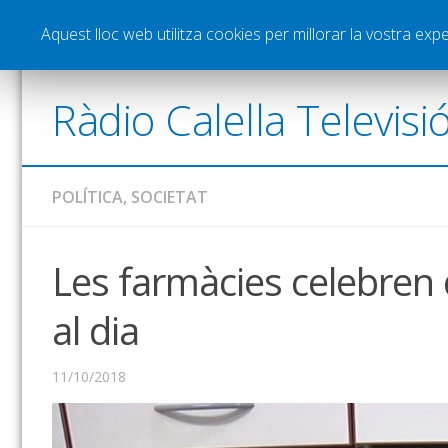
Notícies
Esports
Pòdcasts
Vídeos
Gra
Aquest lloc web utilitza cookies per millorar la vostra ex
Ràdio Calella Televisi
POLÍTICA
,
SOCIETAT
Les farmàcies celebren q
al dia
11/10/2018