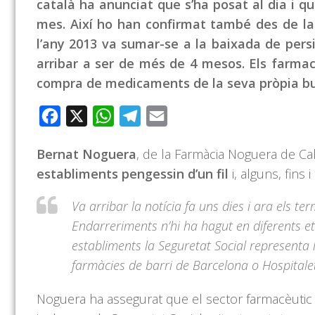
català ha anunciat que s’ha posat al dia i qu
mes. Així ho han confirmat també des de la
l’any 2013 va sumar-se a la baixada de pers
arribar a ser de més de 4 mesos. Els farma
compra de medicaments de la seva pròpia b
Facebook
X
WhatsApp
Telegram
Email
Bernat Noguera
, de la Farmàcia Noguera de Ca
establiments pengessin d’un fil
i, alguns, fins 
Va arribar la notícia fa uns dies i ara els 
Endarreriments n’hi ha hagut en diferents e
establiments la Seguretat Social representa l
farmàcies de barri de Barcelona o Hospitale
Noguera ha assegurat que el sector farmacèutic