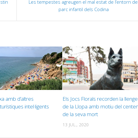
stin
Les tempestes agreugen el mal estat de l’entorn de
a
parc infantil dels Codina
p
i
o
d
e
v
rxa amb d’altres
Els Jocs Florals recorden la lleng
urístiques intel·ligents
de la Llopa amb motiu del centen
de la seva mort
13 JUL., 2020