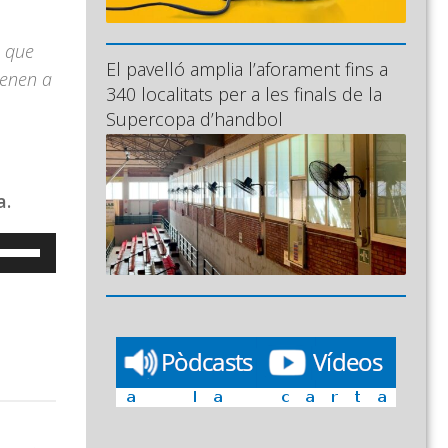
, que
El pavelló amplia l’aforament fins a
venen a
340 localitats per a les finals de la
Supercopa d’handbol
a.
eu
ervir
es
ecles
e
letxa
ap
munt/cap